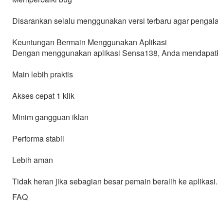
Disarankan selalu menggunakan versi terbaru agar pengal
Keuntungan Bermain Menggunakan Aplikasi
Dengan menggunakan aplikasi Sensa138, Anda mendapat
Main lebih praktis
Akses cepat 1 klik
Minim gangguan iklan
Performa stabil
Lebih aman
Tidak heran jika sebagian besar pemain beralih ke aplikasi.
FAQ