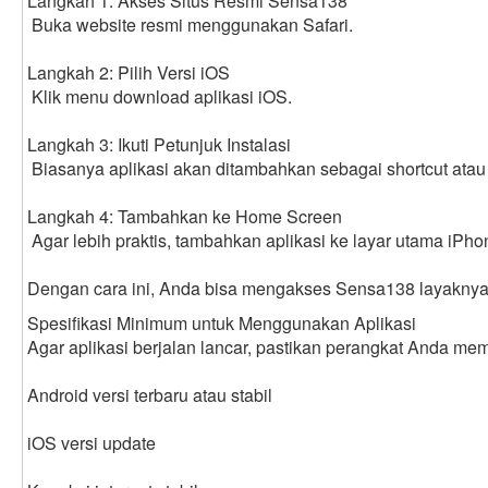
Langkah 1: Akses Situs Resmi Sensa138
Buka website resmi menggunakan Safari.
Langkah 2: Pilih Versi iOS
Klik menu download aplikasi iOS.
Langkah 3: Ikuti Petunjuk Instalasi
Biasanya aplikasi akan ditambahkan sebagai shortcut atau
Langkah 4: Tambahkan ke Home Screen
Agar lebih praktis, tambahkan aplikasi ke layar utama iPho
Dengan cara ini, Anda bisa mengakses Sensa138 layaknya a
Spesifikasi Minimum untuk Menggunakan Aplikasi
Agar aplikasi berjalan lancar, pastikan perangkat Anda meme
Android versi terbaru atau stabil
iOS versi update