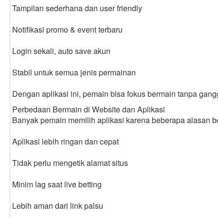
Tampilan sederhana dan user friendly
Notifikasi promo & event terbaru
Login sekali, auto save akun
Stabil untuk semua jenis permainan
Dengan aplikasi ini, pemain bisa fokus bermain tanpa gang
Perbedaan Bermain di Website dan Aplikasi
Banyak pemain memilih aplikasi karena beberapa alasan be
Aplikasi lebih ringan dan cepat
Tidak perlu mengetik alamat situs
Minim lag saat live betting
Lebih aman dari link palsu