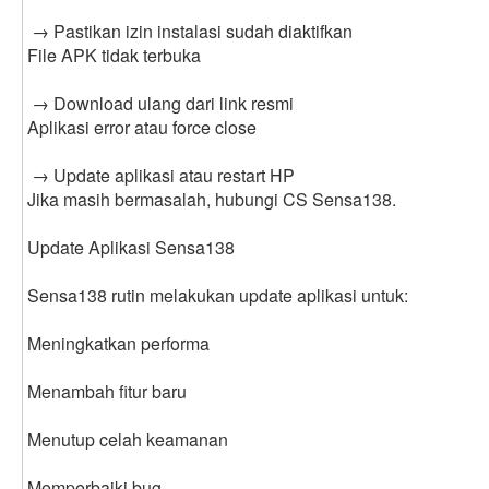
→ Pastikan izin instalasi sudah diaktifkan
File APK tidak terbuka
→ Download ulang dari link resmi
Aplikasi error atau force close
→ Update aplikasi atau restart HP
Jika masih bermasalah, hubungi CS Sensa138.
Update Aplikasi Sensa138
Sensa138 rutin melakukan update aplikasi untuk:
Meningkatkan performa
Menambah fitur baru
Menutup celah keamanan
Memperbaiki bug