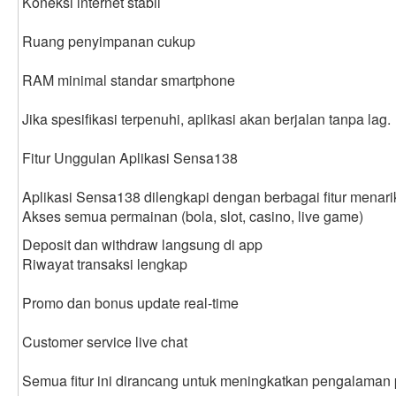
Koneksi internet stabil
Ruang penyimpanan cukup
RAM minimal standar smartphone
Jika spesifikasi terpenuhi, aplikasi akan berjalan tanpa lag.
Fitur Unggulan Aplikasi Sensa138
Aplikasi Sensa138 dilengkapi dengan berbagai fitur menarik
Akses semua permainan (bola, slot, casino, live game)
Deposit dan withdraw langsung di app
Riwayat transaksi lengkap
Promo dan bonus update real-time
Customer service live chat
Semua fitur ini dirancang untuk meningkatkan pengalaman