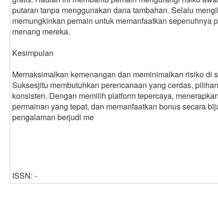
putaran tanpa menggunakan dana tambahan. Selalu mengi
memungkinkan pemain untuk memanfaatkan sepenuhnya p
menang mereka.
Kesimpulan
Memaksimalkan kemenangan dan meminimalkan risiko di situ
Suksesjitu membutuhkan perencanaan yang cerdas, pilihan 
konsisten. Dengan memilih platform tepercaya, menerapkan s
permainan yang tepat, dan memanfaatkan bonus secara bij
pengalaman berjudi me
ISSN: -