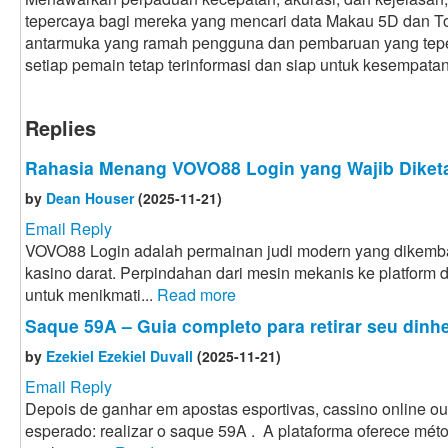
tepercaya bagi mereka yang mencari data Makau 5D dan To
antarmuka yang ramah pengguna dan pembaruan yang tepe
setiap pemain tetap terinformasi dan siap untuk kesempata
Replies
Rahasia Menang VOVO88 Login yang Wajib Diket
by
Dean Houser
(2025-11-21)
Email Reply
VOVO88 Login adalah permainan judi modern yang dikembang
kasino darat. Perpindahan dari mesin mekanis ke platform
untuk menikmati...
Read more
Saque 59A – Guia completo para retirar seu dinh
by
Ezekiel Ezekiel Duvall
(2025-11-21)
Email Reply
Depois de ganhar em apostas esportivas, cassino online o
esperado: realizar o saque 59A . A plataforma oferece méto