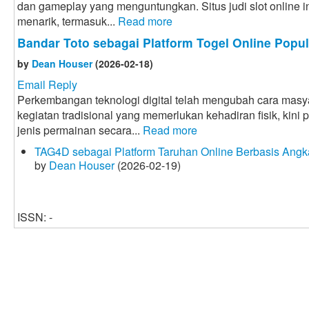
dan gameplay yang menguntungkan. Situs judi slot online 
menarik, termasuk...
Read more
Bandar Toto sebagai Platform Togel Online Popu
by
Dean Houser
(2026-02-18)
Email Reply
Perkembangan teknologi digital telah mengubah cara masy
kegiatan tradisional yang memerlukan kehadiran fisik, kin
jenis permainan secara...
Read more
TAG4D sebagai Platform Taruhan Online Berbasis Angk
by
Dean Houser
(2026-02-19)
ISSN: -