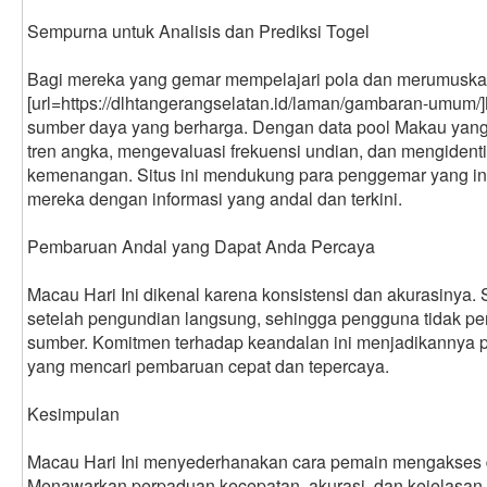
Sempurna untuk Analisis dan Prediksi Togel
Bagi mereka yang gemar mempelajari pola dan merumuskan
[url=https://dlhtangerangselatan.id/laman/gambaran-umum/]
sumber daya yang berharga. Dengan data pool Makau yan
tren angka, mengevaluasi frekuensi undian, dan mengidenti
kemenangan. Situs ini mendukung para penggemar yang i
mereka dengan informasi yang andal dan terkini.
Pembaruan Andal yang Dapat Anda Percaya
Macau Hari Ini dikenal karena konsistensi dan akurasinya. 
setelah pengundian langsung, sehingga pengguna tidak pe
sumber. Komitmen terhadap keandalan ini menjadikannya pi
yang mencari pembaruan cepat dan tepercaya.
Kesimpulan
Macau Hari Ini menyederhanakan cara pemain mengakses d
Menawarkan perpaduan kecepatan, akurasi, dan kejelasan, si