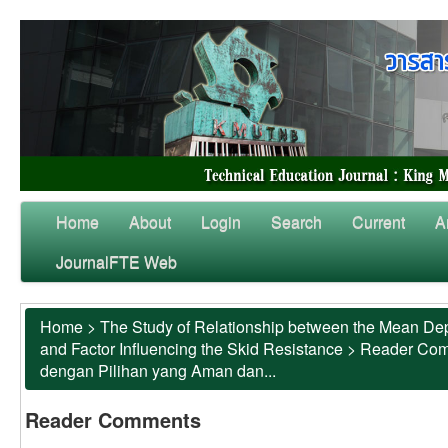
Home
About
Login
Search
Current
A
JournalFTE Web
Home
>
The Study of Relationship between the Mean Dep
and Factor Influencing the Skid Resistance
>
Reader Co
dengan Pilihan yang Aman dan...
Reader Comments