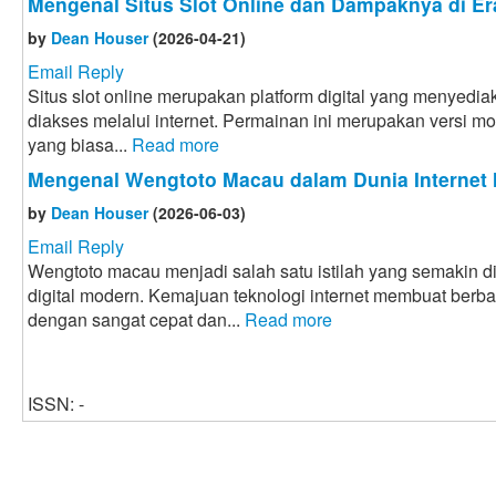
Mengenal Situs Slot Online dan Dampaknya di Era
by
Dean Houser
(2026-04-21)
Email Reply
Situs slot online merupakan platform digital yang menyedi
diakses melalui internet. Permainan ini merupakan versi mo
yang biasa...
Read more
Mengenal Wengtoto Macau dalam Dunia Internet
by
Dean Houser
(2026-06-03)
Email Reply
Wengtoto macau menjadi salah satu istilah yang semakin 
digital modern. Kemajuan teknologi internet membuat berb
dengan sangat cepat dan...
Read more
ISSN: -