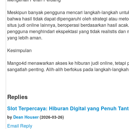
Meskipun banyak pengguna mencari langkah-langkah untuk
bahwa hasil tidak dapat dipengaruhi oleh strategi atau met
situs judi online lainnya, beroperasi berdasarkan hasil a
pengguna menghindari ekspektasi yang tidak realistis da
yang lebih aman.
Kesimpulan
Mango4d menawarkan akses ke hiburan judi online, tetapi
sangatlah penting. Alih-alih berfokus pada langkah-lang
Replies
Slot Terpercaya: Hiburan Digital yang Penuh Tan
by
Dean Houser
(2026-03-26)
Email Reply