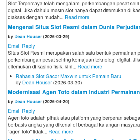
Slot Terpercaya telah mengalami perkembangan pesat seir
digital. Jika dahulu mesin slot hanya dapat ditemukan di kasi
diakses dengan mudah...
Read more
Mengenal Situs Slot Resmi dalam Dunia Perjudi
by
Dean Houser
(2026-03-29)
Email Reply
Situs Slot Resmi merupakan salah satu bentuk permainan 
perkembangan pesat seiring kemajuan teknologi digital. Ji
ditemukan di kasino fisik, kini...
Read more
Rahasia Slot Gacor Maxwin untuk Pemain Baru
by
Dean Houser
(2026-03-30)
Modernisasi Agen Toto dalam Industri Permaina
by
Dean Houser
(2026-04-20)
Email Reply
Agen toto adalah pihak atau platform yang berperan sebag
berbasis angka yang dikenal di berbagai kalangan masyarak
“agen toto” tidak...
Read more