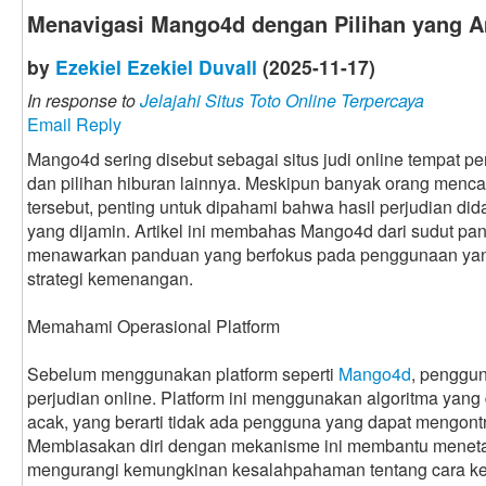
Menavigasi Mango4d dengan Pilihan yang A
by
Ezekiel Ezekiel Duvall
(2025-11-17)
In response to
Jelajahi Situs Toto Online Terpercaya
Email Reply
Mango4d sering disebut sebagai situs judi online tempat p
dan pilihan hiburan lainnya. Meskipun banyak orang mencar
tersebut, penting untuk dipahami bahwa hasil perjudian d
yang dijamin. Artikel ini membahas Mango4d dari sudut p
menawarkan panduan yang berfokus pada penggunaan yang 
strategi kemenangan.
Memahami Operasional Platform
Sebelum menggunakan platform seperti
Mango4d
, penggu
perjudian online. Platform ini menggunakan algoritma yang
acak, yang berarti tidak ada pengguna yang dapat mengontr
Membiasakan diri dengan mekanisme ini membantu menetap
mengurangi kemungkinan kesalahpahaman tentang cara ker