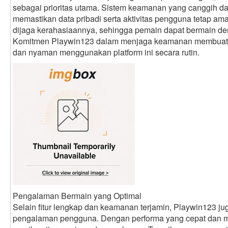
sebagai prioritas utama. Sistem keamanan yang canggih da
memastikan data pribadi serta aktivitas pengguna tetap aman
dijaga kerahasiaannya, sehingga pemain dapat bermain de
Komitmen Playwin123 dalam menjaga keamanan membuat
dan nyaman menggunakan platform ini secara rutin.
Pengalaman Bermain yang Optimal
Selain fitur lengkap dan keamanan terjamin, Playwin123
pengalaman pengguna. Dengan performa yang cepat dan 