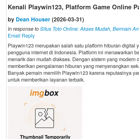
Kenali Playwin123, Platform Game Online P
by
Dean Houser
(2026-03-31)
In response to
Situs Toto Online: Akses Mudah, Bermain 
Email Reply
Playwin123 merupakan salah satu platform hiburan digital 
pengguna internet di Indonesia. Platform ini menawarkan b
menarik dan mudah diakses. Dengan sistem yang modern da
memberikan pengalaman hiburan yang menyenangkan seka
Banyak pemain memilih Playwin123 karena reputasinya yan
untuk memberikan layanan terbaik.