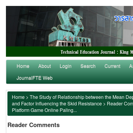
Home
About
Login
Search
Current
A
JournalFTE Web
Home
>
The Study of Relationship between the Mean Dep
and Factor Influencing the Skid Resistance
>
Reader Co
Platform Game Online Paling...
Reader Comments