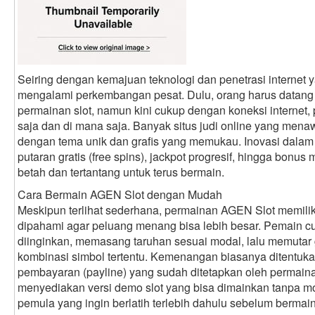
Seiring dengan kemajuan teknologi dan penetrasi internet
mengalami perkembangan pesat. Dulu, orang harus datang 
permainan slot, namun kini cukup dengan koneksi internet, 
saja dan di mana saja. Banyak situs judi online yang mena
dengan tema unik dan grafis yang memukau. Inovasi dalam 
putaran gratis (free spins), jackpot progresif, hingga bo
betah dan tertantang untuk terus bermain.
Cara Bermain AGEN Slot dengan Mudah
Meskipun terlihat sederhana, permainan AGEN Slot memilik
dipahami agar peluang menang bisa lebih besar. Pemain c
diinginkan, memasang taruhan sesuai modal, lalu memutar
kombinasi simbol tertentu. Kemenangan biasanya ditentuka
pembayaran (payline) yang sudah ditetapkan oleh permaina
menyediakan versi demo slot yang bisa dimainkan tanpa m
pemula yang ingin berlatih terlebih dahulu sebelum bermai