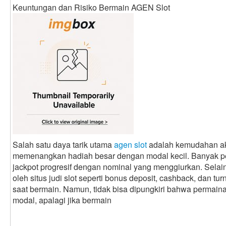
Keuntungan dan Risiko Bermain AGEN Slot
Salah satu daya tarik utama
agen slot
adalah kemudahan ak
memenangkan hadiah besar dengan modal kecil. Banyak p
jackpot progresif dengan nominal yang menggiurkan. Selain
oleh situs judi slot seperti bonus deposit, cashback, dan t
saat bermain. Namun, tidak bisa dipungkiri bahwa permainan
modal, apalagi jika bermain