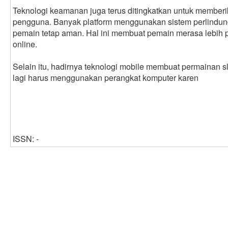
Teknologi keamanan juga terus ditingkatkan untuk member
pengguna. Banyak platform menggunakan sistem perlindung
pemain tetap aman. Hal ini membuat pemain merasa lebih p
online.
Selain itu, hadirnya teknologi mobile membuat permainan sl
lagi harus menggunakan perangkat komputer karen
ISSN: -