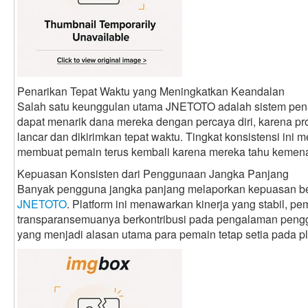
Penarikan Tepat Waktu yang Meningkatkan Keandalan
Salah satu keunggulan utama JNETOTO adalah sistem pena
dapat menarik dana mereka dengan percaya diri, karena p
lancar dan dikirimkan tepat waktu. Tingkat konsistensi in
membuat pemain terus kembali karena mereka tahu keme
Kepuasan Konsisten dari Penggunaan Jangka Panjang
Banyak pengguna jangka panjang melaporkan kepuasan ber
JNETOTO
. Platform ini menawarkan kinerja yang stabil, p
transparansemuanya berkontribusi pada pengalaman penggun
yang menjadi alasan utama para pemain tetap setia pada pla