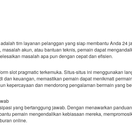
ic adalah tim layanan pelanggan yang siap membantu Anda 24 j
an, masalah akun, atau bantuan teknis, pemain dapat mengandal
elesaikan masalah apa pun dengan cepat dan efisien.
orm slot pragmatic terkemuka. Situs-situs ini menggunakan lan
badi dan keuangan, memastikan pemain dapat menikmati permai
un kepercayaan dan mendorong pengalaman bermain yang b
awab
artisipasi yang bertanggung jawab. Dengan menawarkan pandua
membantu pemain mengendalikan kebiasaan mereka, mempromosi
buran online.