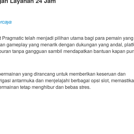
gan Layanan 24 Jam
ercaya
t Pragmatic telah menjadi pilihan utama bagi para pemain yang
kan gameplay yang menarik dengan dukungan yang andal, platf
buran tanpa gangguan sambil mendapatkan bantuan kapan pu
permainan yang dirancang untuk memberikan keseruan dan
asi antarmuka dan menjelajahi berbagai opsi slot, memastik
rmainan tetap menghibur dan bebas stres.