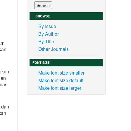
BROWSE
By Issue
By Author
By Title
am
Other Journals
kan
FONT SIZE
gkah-
Make font size smaller
nan
Make font size default
ebas
Make font size larger
n dan
kan