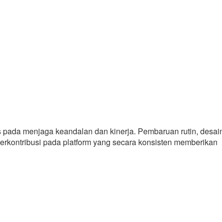
s pada menjaga keandalan dan kinerja. Pembaruan rutin, desai
berkontribusi pada platform yang secara konsisten memberikan