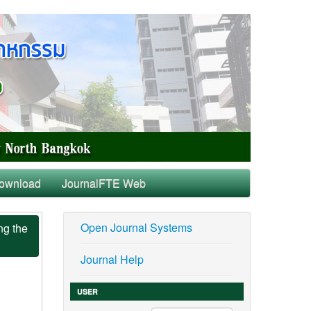
ownload
JournalFTE Web
Open Journal Systems
ng the
Journal Help
USER