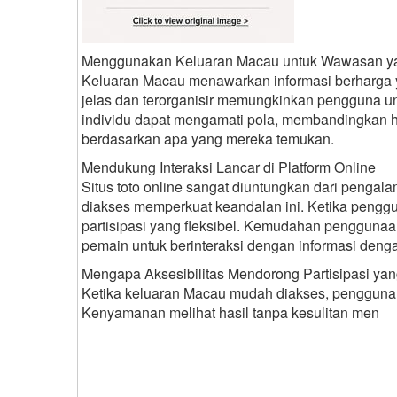
Menggunakan Keluaran Macau untuk Wawasan ya
Keluaran Macau menawarkan informasi berharga y
jelas dan terorganisir memungkinkan pengguna u
individu dapat mengamati pola, membandingkan h
berdasarkan apa yang mereka temukan.
Mendukung Interaksi Lancar di Platform Online
Situs toto online sangat diuntungkan dari peng
diakses memperkuat keandalan ini. Ketika penggu
partisipasi yang fleksibel. Kemudahan pengguna
pemain untuk berinteraksi dengan informasi deng
Mengapa Aksesibilitas Mendorong Partisipasi yan
Ketika keluaran Macau mudah diakses, pengguna 
Kenyamanan melihat hasil tanpa kesulitan men