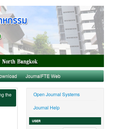
ownload
JournalFTE Web
Open Journal Systems
ng the
Journal Help
USER