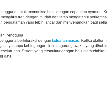
engguna untuk memeriksa hasil dengan cepat dan nyaman. Ke
pat mengikuti tren dengan mudah dan tetap mengetahui perkemb
an pengalaman yang lebih lancar dan menyenangkan bagi seti
man Pengguna
 pengguna berinteraksi dengan
keluaran macau
. Ketika platfo
vigasinya tanpa kebingungan. Ini mengurangi waktu yang dihabi
keseluruhan. Sistem yang terstruktur dengan baik memudahkan
hi data.