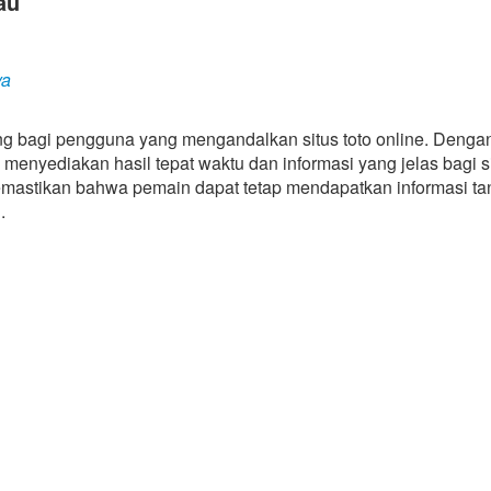
au
ya
ting bagi pengguna yang mengandalkan situs toto online. Denga
au menyediakan hasil tepat waktu dan informasi yang jelas bagi 
memastikan bahwa pemain dapat tetap mendapatkan informasi t
.