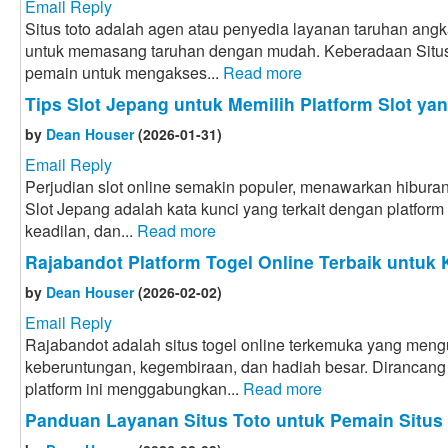
Email Reply
Situs toto adalah agen atau penyedia layanan taruhan an
untuk memasang taruhan dengan mudah. Keberadaan Situ
pemain untuk mengakses...
Read more
Tips Slot Jepang untuk Memilih Platform Slot ya
by
Dean Houser
(2026-01-31)
Email Reply
Perjudian slot online semakin populer, menawarkan hibura
Slot Jepang adalah kata kunci yang terkait dengan platfo
keadilan, dan...
Read more
Rajabandot Platform Togel Online Terbaik untuk
by
Dean Houser
(2026-02-02)
Email Reply
Rajabandot adalah situs togel online terkemuka yang men
keberuntungan, kegembiraan, dan hadiah besar. Dirancang 
platform ini menggabungkan...
Read more
Panduan Layanan Situs Toto untuk Pemain Situs 