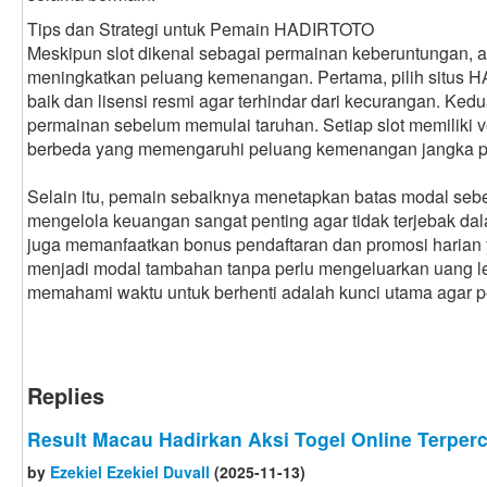
Tips dan Strategi untuk Pemain HADIRTOTO
Meskipun slot dikenal sebagai permainan keberuntungan, a
meningkatkan peluang kemenangan. Pertama, pilih situs H
baik dan lisensi resmi agar terhindar dari kecurangan. Kedu
permainan sebelum memulai taruhan. Setiap slot memiliki vo
berbeda yang memengaruhi peluang kemenangan jangka p
Selain itu, pemain sebaiknya menetapkan batas modal sebe
mengelola keuangan sangat penting agar tidak terjebak da
juga memanfaatkan bonus pendaftaran dan promosi harian ya
menjadi modal tambahan tanpa perlu mengeluarkan uang le
memahami waktu untuk berhenti adalah kunci utama agar 
Replies
Result Macau Hadirkan Aksi Togel Online Terper
by
Ezekiel Ezekiel Duvall
(2025-11-13)