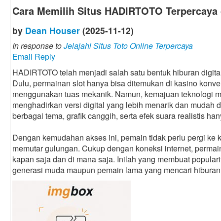
Cara Memilih Situs HADIRTOTO Terpercaya
by
Dean Houser
(2025-11-12)
In response to
Jelajahi Situs Toto Online Terpercaya
Email Reply
HADIRTOTO telah menjadi salah satu bentuk hiburan digital 
Dulu, permainan slot hanya bisa ditemukan di kasino konv
menggunakan tuas mekanik. Namun, kemajuan teknologi 
menghadirkan versi digital yang lebih menarik dan mudah d
berbagai tema, grafik canggih, serta efek suara realistis ha
Dengan kemudahan akses ini, pemain tidak perlu pergi ke 
memutar gulungan. Cukup dengan koneksi internet, perm
kapan saja dan di mana saja. Inilah yang membuat popular
generasi muda maupun pemain lama yang mencari hiburan 