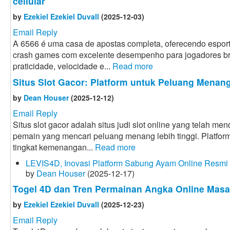
cellular
by
Ezekiel Ezekiel Duvall
(2025-12-03)
Email Reply
A 6566 é uma casa de apostas completa, oferecendo esporte
crash games com excelente desempenho para jogadores br
praticidade, velocidade e...
Read more
Situs Slot Gacor: Platform untuk Peluang Menang
by
Dean Houser
(2025-12-12)
Email Reply
Situs slot gacor adalah situs judi slot online yang telah me
pemain yang mencari peluang menang lebih tinggi. Platfor
tingkat kemenangan...
Read more
LEVIS4D, Inovasi Platform Sabung Ayam Online Resmi
by
Dean Houser
(2025-12-17)
Togel 4D dan Tren Permainan Angka Online Masa
by
Ezekiel Ezekiel Duvall
(2025-12-23)
Email Reply