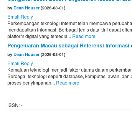
by
Dean Houser
(2026-08-01)
Email Reply
Perkembangan teknologi internet telah membawa perubaha
mendapatkan informasi. Berbagai jenis data kini dapat di
platform digital yang tersedia...
Read more
Pengeluaran Macau sebagai Referensi Informasi 
by
Dean Houser
(2026-08-01)
Email Reply
Kemajuan teknologi menjadi faktor utama dalam perkembanga
Berbagai teknologi seperti database, komputasi awan, dan 
proses penyimpanan...
Read more
ISSN: -