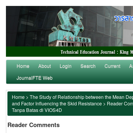
Home
About
Login
Search
Current
A
JournalFTE Web
Home
>
The Study of Relationship between the Mean Dep
and Factor Influencing the Skid Resistance
>
Reader Co
Tanpa Batas di VIOS4D
Reader Comments