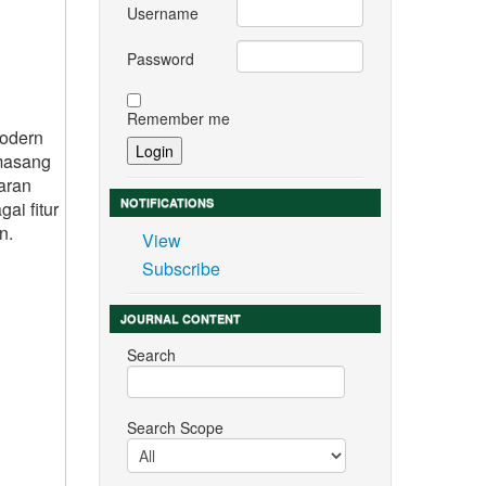
Username
Password
Remember me
modern
emasang
aran
NOTIFICATIONS
ai fitur
n.
View
Subscribe
JOURNAL CONTENT
Search
Search Scope