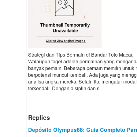
Strategi dan Tips Bermain di Bandar Toto Macau
Walaupun togel adalah permainan yang mengandalk
banyak pemain. Beberapa pemain memilih untuk 
berpotensi muncul kembali. Ada juga yang mengg
analisa angka mereka. Selain itu, mengatur moda
terkendali. Dengan disiplin dan s
Replies
Depósito Olympus88: Guia Completo Par