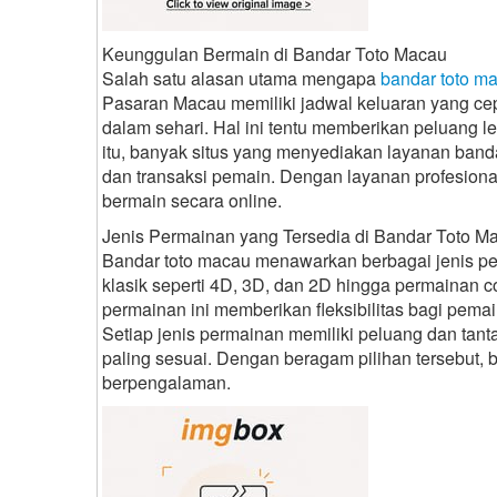
Keunggulan Bermain di Bandar Toto Macau
Salah satu alasan utama mengapa
bandar toto m
Pasaran Macau memiliki jadwal keluaran yang ce
dalam sehari. Hal ini tentu memberikan peluang l
itu, banyak situs yang menyediakan layanan ban
dan transaksi pemain. Dengan layanan profesional
bermain secara online.
Jenis Permainan yang Tersedia di Bandar Toto M
Bandar toto macau menawarkan berbagai jenis pe
klasik seperti 4D, 3D, dan 2D hingga permainan co
permainan ini memberikan fleksibilitas bagi pema
Setiap jenis permainan memiliki peluang dan tan
paling sesuai. Dengan beragam pilihan tersebut,
berpengalaman.