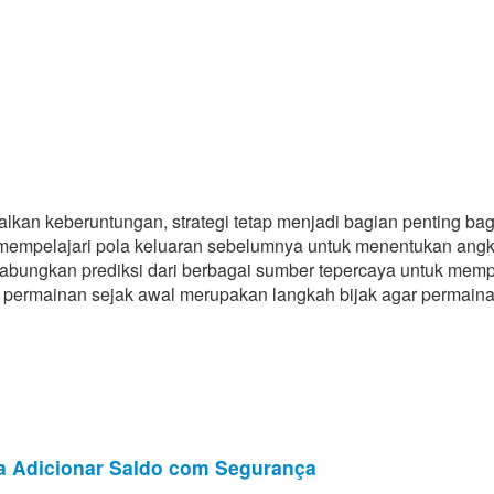
an keberuntungan, strategi tetap menjadi bagian penting bag
mempelajari pola keluaran sebelumnya untuk menentukan ang
abungkan prediksi dari berbagai sumber tepercaya untuk mem
l permainan sejak awal merupakan langkah bijak agar permaina
a Adicionar Saldo com Segurança