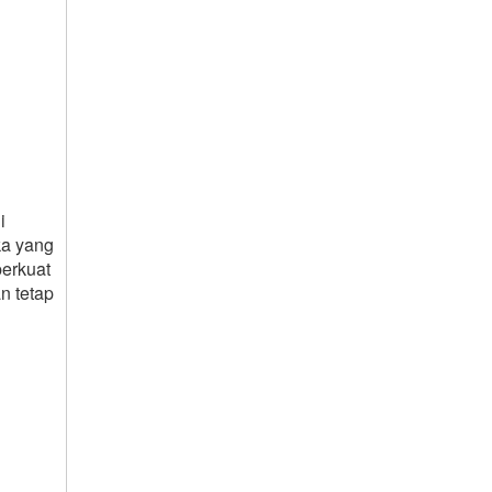
i
ka yang
perkuat
n tetap