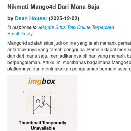
Nikmati Mango4d Dari Mana Saja
by
Dean Houser
(2025-12-02)
In response to
Jelajahi Situs Toto Online Terpercaya
Email Reply
Mango4d adalah situs judi online yang telah menarik perhat
antarmukanya yang ramah pengguna. Pemain dapat menikm
dan dari mana saja, menjadikannya pilihan yang menarik 
berpengalaman. Artikel ini membahas bagaimana Mango4
platformnya dan meningkatkan pengalaman bermain secara