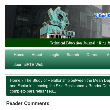
Home
About
Login
Search
Current
A
JournalFTE Web
Home
>
The Study of Relationship between the Mean Dep
and Factor Influencing the Skid Resistance
>
Reader Co
completo para retirar seu...
Reader Comments