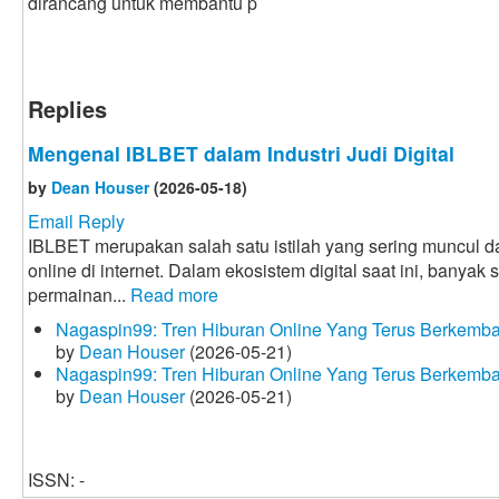
dirancang untuk membantu p
Replies
Mengenal IBLBET dalam Industri Judi Digital
by
Dean Houser
(2026-05-18)
Email Reply
IBLBET merupakan salah satu istilah yang sering muncul 
online di internet. Dalam ekosistem digital saat ini, banya
permainan...
Read more
Nagaspin99: Tren Hiburan Online Yang Terus Berkemb
by
Dean Houser
(2026-05-21)
Nagaspin99: Tren Hiburan Online Yang Terus Berkemb
by
Dean Houser
(2026-05-21)
ISSN: -