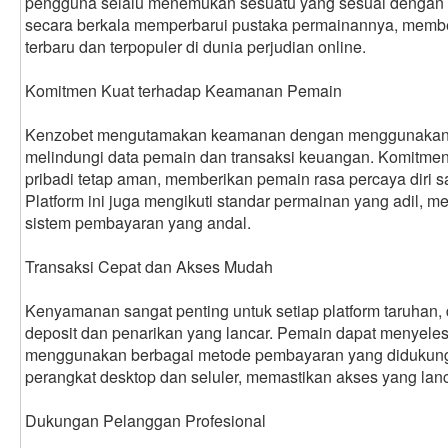
pengguna selalu menemukan sesuatu yang sesuai dengan pr
secara berkala memperbarui pustaka permainannya, member
terbaru dan terpopuler di dunia perjudian online.
Komitmen Kuat terhadap Keamanan Pemain
Kenzobet mengutamakan keamanan dengan menggunakan s
melindungi data pemain dan transaksi keuangan. Komitmen
pribadi tetap aman, memberikan pemain rasa percaya diri sa
Platform ini juga mengikuti standar permainan yang adil, 
sistem pembayaran yang andal.
Transaksi Cepat dan Akses Mudah
Kenyamanan sangat penting untuk setiap platform taruhan,
deposit dan penarikan yang lancar. Pemain dapat menyeles
menggunakan berbagai metode pembayaran yang didukung. 
perangkat desktop dan seluler, memastikan akses yang lan
Dukungan Pelanggan Profesional