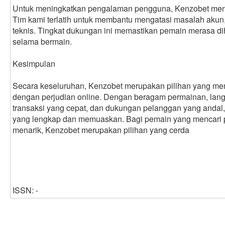
Untuk meningkatkan pengalaman pengguna, Kenzobet men
Tim kami terlatih untuk membantu mengatasi masalah aku
teknis. Tingkat dukungan ini memastikan pemain merasa di
selama bermain.
Kesimpulan
Secara keseluruhan, Kenzobet merupakan pilihan yang menj
dengan perjudian online. Dengan beragam permainan, lan
transaksi yang cepat, dan dukungan pelanggan yang anda
yang lengkap dan memuaskan. Bagi pemain yang mencari pl
menarik, Kenzobet merupakan pilihan yang cerda
ISSN: -