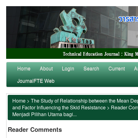
Home
About
Login
Search
Current
A
JournalFTE Web
Home
>
The Study of Relationship between the Mean Dep
and Factor Influencing the Skid Resistance
>
Reader Co
Menjadi Pilihan Utama bagi...
Reader Comments