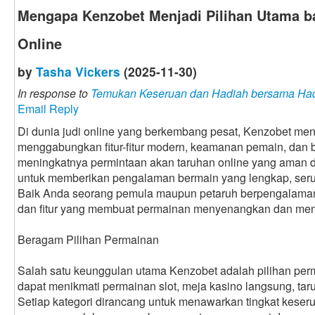
Mengapa Kenzobet Menjadi Pilihan Utama b
Online
by
Tasha Vickers
(2025-11-30)
In response to
Temukan Keseruan dan Hadiah bersama Had
Email Reply
Di dunia judi online yang berkembang pesat, Kenzobet men
menggabungkan fitur-fitur modern, keamanan pemain, dan
meningkatnya permintaan akan taruhan online yang aman d
untuk memberikan pengalaman bermain yang lengkap, seru,
Baik Anda seorang pemula maupun petaruh berpengalama
dan fitur yang membuat permainan menyenangkan dan me
Beragam Pilihan Permainan
Salah satu keunggulan utama Kenzobet adalah pilihan pe
dapat menikmati permainan slot, meja kasino langsung, tar
Setiap kategori dirancang untuk menawarkan tingkat kese