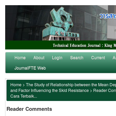
Home
About
Login
Search
Current
A
JournalFTE Web
Home
>
The Study of Relationship between the Mean Dep
and Factor Influencing the Skid Resistance
>
Reader Co
Cara Terbaik...
Reader Comments