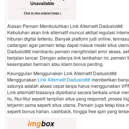
Alasan Pemain Membutuhkan Link Alternatif Daduslot88
Kebutuhan akan link alternatif muncul akibat regulasi inter
hiburan digital tertentu. Banyak platform judi online, term
cadangan agar pemain tetap dapat masuk meski situs utama s
Daduslot88 membantu pemain menghindari error akses, se
berjalan lancar. Dengan adanya link tambahan ini, pemain t
kesempatan bermain atau klaim bonus penting.
Keunggulan Menggunakan Link Alternatif Daduslot88
Menggunakan
Link Alternatif Daduslot88
memberikan banya
satunya adalah akses cepat tanpa harus menggunakan VPN 
Link alternatif biasanya diperbarui secara berkala untuk me
itu, fitur-fitur seperti tampilan situs yang responsif, prose
terjamin sama seperti situs utama. Pemain juga tetap bisa
seperti bonus harian, cashback, hingga free spin yang terse