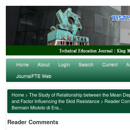
Home
About
Login
Search
Current
A
JournalFTE Web
Home
>
The Study of Relationship between the Mean Dep
and Factor Influencing the Skid Resistance
>
Reader Co
Bermain Miototo di Era...
Reader Comments