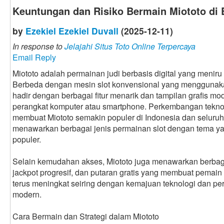
Keuntungan dan Risiko Bermain Miototo di E
by
Ezekiel Ezekiel Duvall
(2025-12-11)
In response to
Jelajahi Situs Toto Online Terpercaya
Email Reply
Miototo adalah permainan judi berbasis digital yang meniru me
Berbeda dengan mesin slot konvensional yang menggunakan
hadir dengan berbagai fitur menarik dan tampilan grafis m
perangkat komputer atau smartphone. Perkembangan teknol
membuat Miototo semakin populer di Indonesia dan seluruh 
menawarkan berbagai jenis permainan slot dengan tema yan
populer.
Selain kemudahan akses, Miototo juga menawarkan berbagai 
jackpot progresif, dan putaran gratis yang membuat pemain s
terus meningkat seiring dengan kemajuan teknologi dan p
modern.
Cara Bermain dan Strategi dalam Miototo