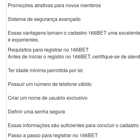
Promoções atrativas para novos membros
Sistema de segurança avançado
Essas vantagens tornam o cadastro 166BET uma excelente 
e experientes.
Requisitos para registrar no 166BET
Antes de iniciar o registro no 166BET, certifique-se de aten
Ter idade mínima permitida por lei
Possuir um número de telefone válido
Criar um nome de usuário exclusivo
Definir uma senha segura
Essas informações são suficientes para concluir o cadastro
Passo a passo para registrar no 166BET