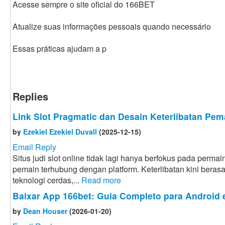
Acesse sempre o site oficial do 166BET
Atualize suas informações pessoais quando necessário
Essas práticas ajudam a p
Replies
Link Slot Pragmatic dan Desain Keterlibatan Pem
by
Ezekiel Ezekiel Duvall
(2025-12-15)
Email Reply
Situs judi slot online tidak lagi hanya berfokus pada perma
pemain terhubung dengan platform. Keterlibatan kini berasa
teknologi cerdas,...
Read more
Baixar App 166bet: Guia Completo para Android 
by
Dean Houser
(2026-01-20)