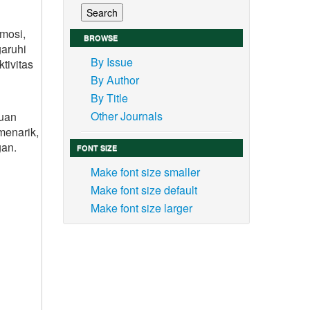
mosi,
BROWSE
garuhi
By Issue
tivitas
By Author
By Title
Other Journals
juan
menarik,
gan.
FONT SIZE
Make font size smaller
Make font size default
Make font size larger