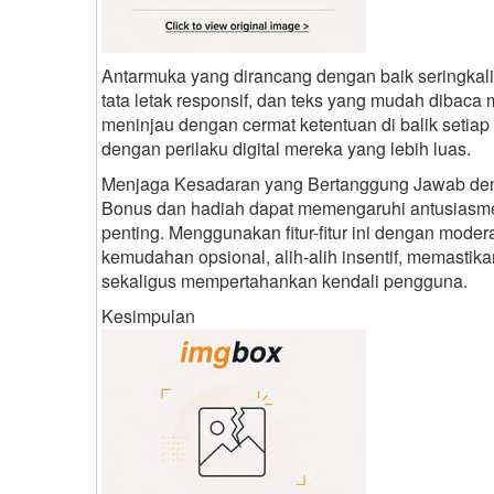
Antarmuka yang dirancang dengan baik seringkal
tata letak responsif, dan teks yang mudah dibac
meninjau dengan cermat ketentuan di balik setiap
dengan perilaku digital mereka yang lebih luas.
Menjaga Kesadaran yang Bertanggung Jawab d
Bonus dan hadiah dapat memengaruhi antusiasme
penting. Menggunakan fitur-fitur ini dengan mode
kemudahan opsional, alih-alih insentif, memastika
sekaligus mempertahankan kendali pengguna.
Kesimpulan