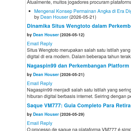
Atualmente, muitos jogadores procuram plataforma
Mengenal Konsep Permainan Angka di Era Dig
by
Dean Houser
(2026-05-21)
Dinamika Situs Wengtoto dalam Perkemb
by
Dean Houser
(2026-05-12)
Email Reply
Situs Wengtoto merupakan salah satu istilah ya
digital di era modern. Dalam beberapa tahun terakh
Nagaspin99 dan Perkembangan Platform D
by
Dean Houser
(2026-05-21)
Email Reply
Nagaspin99 menjadi salah satu istilah yang se
hiburan digital berbasis internet. Seiring dengan p
Saque VM777: Guia Completo Para Retira
by
Dean Houser
(2026-05-29)
Email Reply
O processo de saque na plataforma VM777 é simple