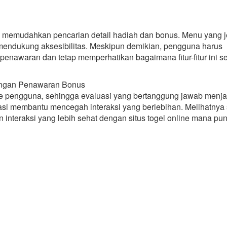
i memudahkan pencarian detail hadiah dan bonus. Menu yang j
a mendukung aksesibilitas. Meskipun demikian, pengguna harus
 penawaran dan tetap memperhatikan bagaimana fitur-fitur ini s
engan Penawaran Bonus
 pengguna, sehingga evaluasi yang bertanggung jawab menja
rasi membantu mencegah interaksi yang berlebihan. Melihatnya
n interaksi yang lebih sehat dengan situs togel online mana pu