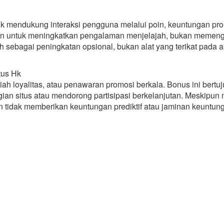
 mendukung interaksi pengguna melalui poin, keuntungan pro
tujuan untuk meningkatkan pengalaman menjelajah, bukan memen
ebagai peningkatan opsional, bukan alat yang terikat pada ak
tus Hk
h loyalitas, atau penawaran promosi berkala. Bonus ini bertu
n situs atau mendorong partisipasi berkelanjutan. Meskipun 
an tidak memberikan keuntungan prediktif atau jaminan keuntun