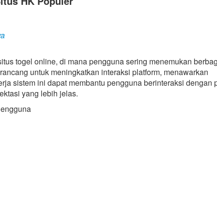
itus HK Populer
ya
situs togel online, di mana pengguna sering menemukan berbaga
rancang untuk meningkatkan interaksi platform, menawarkan
ja sistem ini dapat membantu pengguna berinteraksi dengan p
tasi yang lebih jelas.
 Pengguna