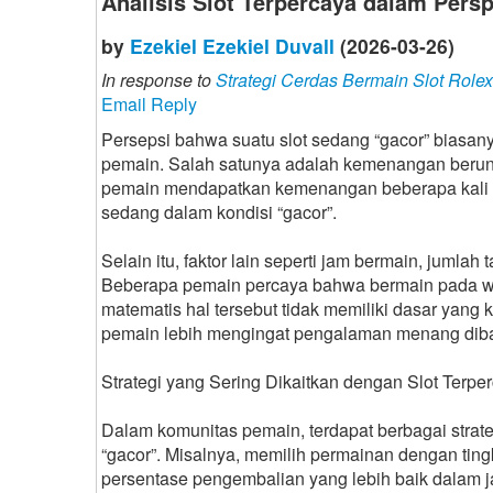
Analisis Slot Terpercaya dalam Persp
by
Ezekiel Ezekiel Duvall
(2026-03-26)
In response to
Strategi Cerdas Bermain Slot Rol
Email Reply
Persepsi bahwa suatu slot sedang “gacor” biasany
pemain. Salah satunya adalah kemenangan beruntu
pemain mendapatkan kemenangan beberapa kali ber
sedang dalam kondisi “gacor”.
Selain itu, faktor lain seperti jam bermain, jumla
Beberapa pemain percaya bahwa bermain pada wa
matematis hal tersebut tidak memiliki dasar yang k
pemain lebih mengingat pengalaman menang diba
Strategi yang Sering Dikaitkan dengan Slot Terpe
Dalam komunitas pemain, terdapat berbagai stra
“gacor”. Misalnya, memilih permainan dengan tingk
persentase pengembalian yang lebih baik dalam 