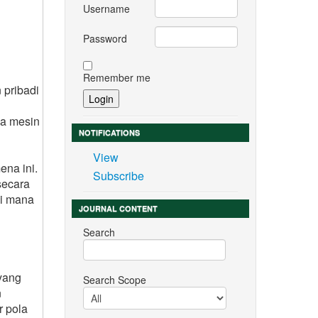
Username
Password
Remember me
 pribadi
g
wa mesin
NOTIFICATIONS
View
ena ini.
Subscribe
secara
di mana
JOURNAL CONTENT
Search
yang
Search Scope
n
r pola