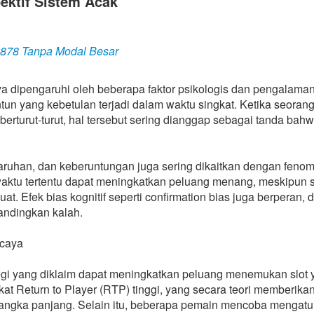
ektif Sistem Acak
ex878 Tanpa Modal Besar
a dipengaruhi oleh beberapa faktor psikologis dan pengalaman
n yang kebetulan terjadi dalam waktu singkat. Ketika seoran
turut-turut, hal tersebut sering dianggap sebagai tanda bah
h taruhan, dan keberuntungan juga sering dikaitkan dengan fenom
ktu tertentu dapat meningkatkan peluang menang, meskipun 
uat. Efek bias kognitif seperti confirmation bias juga berperan, 
ndingkan kalah.
rcaya
tegi yang diklaim dapat meningkatkan peluang menemukan slot 
at Return to Player (RTP) tinggi, yang secara teori memberika
jangka panjang. Selain itu, beberapa pemain mencoba mengatu