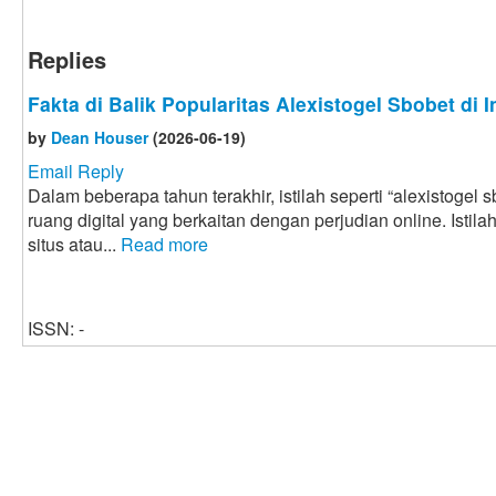
Replies
Fakta di Balik Popularitas Alexistogel Sbobet di I
by
Dean Houser
(2026-06-19)
Email Reply
Dalam beberapa tahun terakhir, istilah seperti “alexistogel 
ruang digital yang berkaitan dengan perjudian online. Isti
situs atau...
Read more
ISSN: -