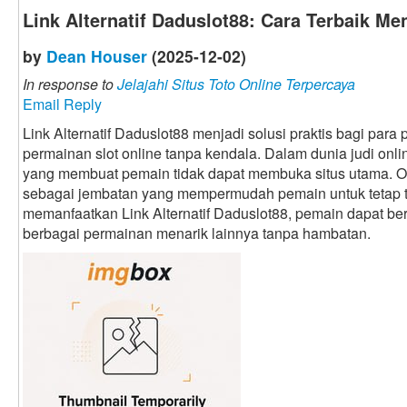
Link Alternatif Daduslot88: Cara Terbaik Men
by
Dean Houser
(2025-12-02)
In response to
Jelajahi Situs Toto Online Terpercaya
Email Reply
Link Alternatif Daduslot88 menjadi solusi praktis bagi par
permainan slot online tanpa kendala. Dalam dunia judi onlin
yang membuat pemain tidak dapat membuka situs utama. Oleh 
sebagai jembatan yang mempermudah pemain untuk tetap 
memanfaatkan Link Alternatif Daduslot88, pemain dapat berm
berbagai permainan menarik lainnya tanpa hambatan.