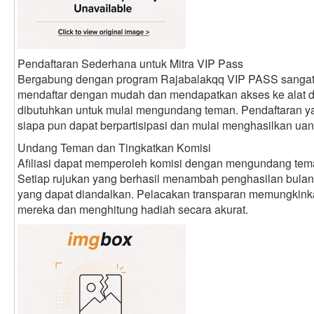
Pendaftaran Sederhana untuk Mitra VIP Pass
Bergabung dengan program Rajabalakqq VIP PASS sangat 
mendaftar dengan mudah dan mendapatkan akses ke alat 
dibutuhkan untuk mulai mengundang teman. Pendaftaran 
siapa pun dapat berpartisipasi dan mulai menghasilkan uan
Undang Teman dan Tingkatkan Komisi
Afiliasi dapat memperoleh komisi dengan mengundang tema
Setiap rujukan yang berhasil menambah penghasilan bul
yang dapat diandalkan. Pelacakan transparan memungkink
mereka dan menghitung hadiah secara akurat.