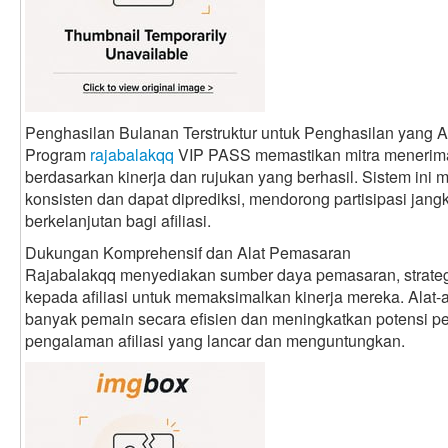
Penghasilan Bulanan Terstruktur untuk Penghasilan yang 
Program
rajabalakqq
VIP PASS memastikan mitra menerima
berdasarkan kinerja dan rujukan yang berhasil. Sistem in
konsisten dan dapat diprediksi, mendorong partisipasi ja
berkelanjutan bagi afiliasi.
Dukungan Komprehensif dan Alat Pemasaran
Rajabalakqq menyediakan sumber daya pemasaran, strateg
kepada afiliasi untuk memaksimalkan kinerja mereka. Alat-a
banyak pemain secara efisien dan meningkatkan potensi p
pengalaman afiliasi yang lancar dan menguntungkan.