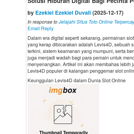
Solusi Hiburan Digital Bagi Pecinta 
by
Ezekiel Ezekiel Duvall
(2025-12-17)
In response to
Jelajahi Situs Toto Online Terperca
Email Reply
Dalam era digital seperti sekarang, permainan slo
yang kerap dibicarakan adalah Levis4D, sebuah 
terkini, sistem keamanan yang mumpuni, serta ber
juga menjadi wadah bagi para pemain untuk menc
menyenangkan. Artikel ini akan membahas lebih j
Levis4D populer di kalangan penggemar slot onlin
Keunggulan Levis4D dalam Dunia Slot Online