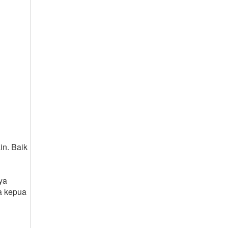
in. Baik
ya
a kepua