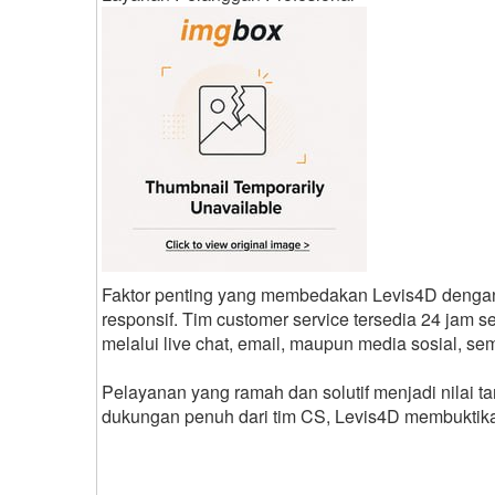
Faktor penting yang membedakan Levis4D dengan 
responsif. Tim customer service tersedia 24 jam
melalui live chat, email, maupun media sosial, s
Pelayanan yang ramah dan solutif menjadi nilai 
dukungan penuh dari tim CS, Levis4D membuktika