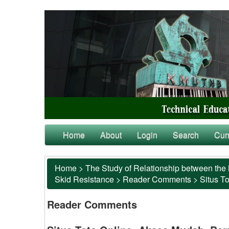
Home
About
Login
Search
Cur
Home
>
The Study of Relationship between the 
Skid Resistance
>
Reader Comments
>
Situs T
Reader Comments