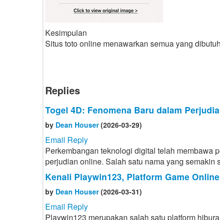
Kesimpulan
Situs toto online menawarkan semua yang dibut
Replies
Togel 4D: Fenomena Baru dalam Perjudi
by
Dean Houser
(2026-03-29)
Email Reply
Perkembangan teknologi digital telah membawa p
perjudian online. Salah satu nama yang semakin s
Kenali Playwin123, Platform Game Onlin
by
Dean Houser
(2026-03-31)
Email Reply
Playwin123 merupakan salah satu platform hiburan