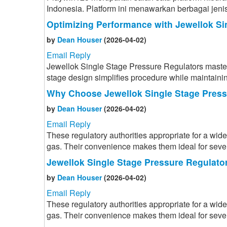
Indonesia. Platform ini menawarkan berbagai jen
Optimizing Performance with Jewellok Si
by
Dean Houser
(2026-04-02)
Email Reply
Jewellok Single Stage Pressure Regulators master 
stage design simplifies procedure while maintaini
Why Choose Jewellok Single Stage Press
by
Dean Houser
(2026-04-02)
Email Reply
These regulatory authorities appropriate for a wide
gas. Their convenience makes them ideal for seve
Jewellok Single Stage Pressure Regulato
by
Dean Houser
(2026-04-02)
Email Reply
These regulatory authorities appropriate for a wide
gas. Their convenience makes them ideal for seve