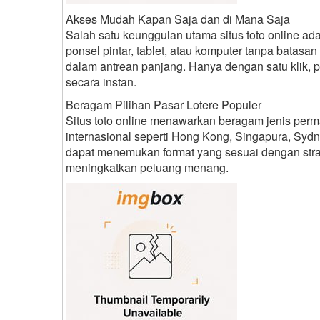
Akses Mudah Kapan Saja dan di Mana Saja
Salah satu keunggulan utama situs toto online 
ponsel pintar, tablet, atau komputer tanpa batasa
dalam antrean panjang. Hanya dengan satu klik, p
secara instan.
Beragam Pilihan Pasar Lotere Populer
Situs toto online menawarkan beragam jenis perm
internasional seperti Hong Kong, Singapura, Sydn
dapat menemukan format yang sesuai dengan strateg
meningkatkan peluang menang.