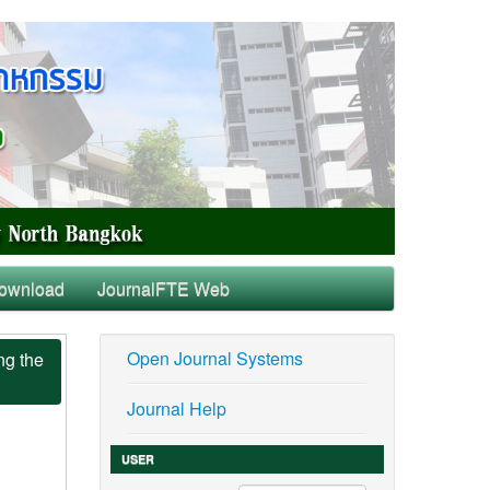
ownload
JournalFTE Web
Open Journal Systems
ng the
Journal Help
USER