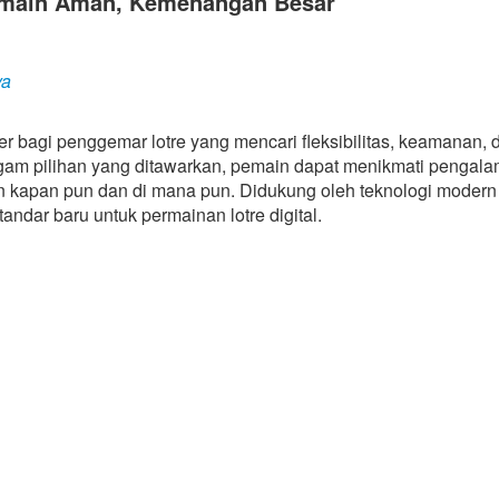
ermain Aman, Kemenangan Besar
ya
ler bagi penggemar lotre yang mencari fleksibilitas, keamanan, 
m pilihan yang ditawarkan, pemain dapat menikmati pengal
kapan pun dan di mana pun. Didukung oleh teknologi modern
andar baru untuk permainan lotre digital.