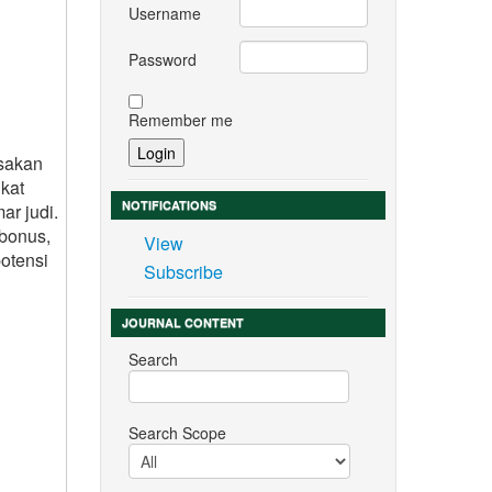
Username
Password
Remember me
sakan
kat
NOTIFICATIONS
r judi.
 bonus,
View
otensi
Subscribe
JOURNAL CONTENT
Search
Search Scope