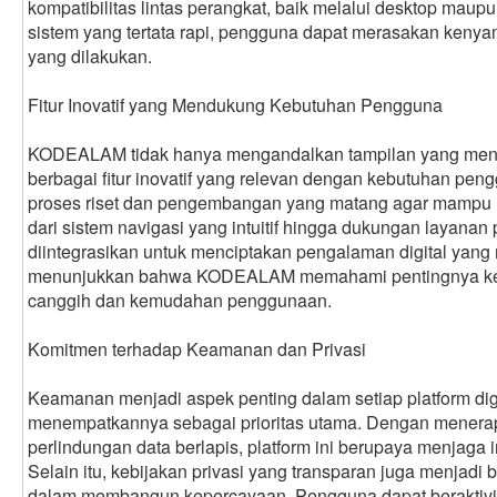
kompatibilitas lintas perangkat, baik melalui desktop maupu
sistem yang tertata rapi, pengguna dapat merasakan kenyam
yang dilakukan.
Fitur Inovatif yang Mendukung Kebutuhan Pengguna
KODEALAM tidak hanya mengandalkan tampilan yang menar
berbagai fitur inovatif yang relevan dengan kebutuhan pengg
proses riset dan pengembangan yang matang agar mampu 
dari sistem navigasi yang intuitif hingga dukungan layana
diintegrasikan untuk menciptakan pengalaman digital yang
menunjukkan bahwa KODEALAM memahami pentingnya kes
canggih dan kemudahan penggunaan.
Komitmen terhadap Keamanan dan Privasi
Keamanan menjadi aspek penting dalam setiap platform d
menempatkannya sebagai prioritas utama. Dengan menerap
perlindungan data berlapis, platform ini berupaya menjaga
Selain itu, kebijakan privasi yang transparan juga menja
dalam membangun kepercayaan. Pengguna dapat beraktivi