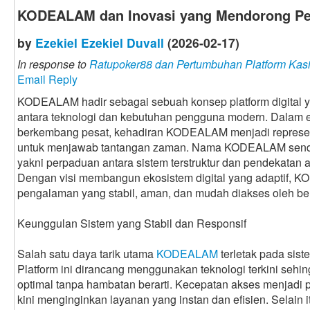
KODEALAM dan Inovasi yang Mendorong P
by
Ezekiel Ezekiel Duvall
(2026-02-17)
In response to
Ratupoker88 dan Pertumbuhan Platform Kasi
Email Reply
KODEALAM hadir sebagai sebuah konsep platform digita
antara teknologi dan kebutuhan pengguna modern. Dalam er
berkembang pesat, kehadiran KODEALAM menjadi represent
untuk menjawab tantangan zaman. Nama KODEALAM sendiri
yakni perpaduan antara sistem terstruktur dan pendekatan
Dengan visi membangun ekosistem digital yang adaptif,
pengalaman yang stabil, aman, dan mudah diakses oleh be
Keunggulan Sistem yang Stabil dan Responsif
Salah satu daya tarik utama
KODEALAM
terletak pada sist
Platform ini dirancang menggunakan teknologi terkini se
optimal tanpa hambatan berarti. Kecepatan akses menjadi 
kini menginginkan layanan yang instan dan efisien. Sela