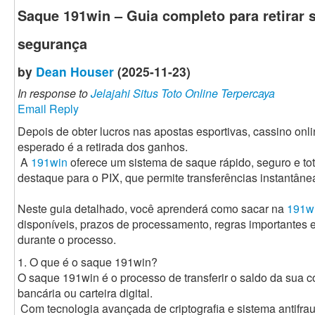
Saque 191win – Guia completo para retirar 
segurança
by
Dean Houser
(2025-11-23)
In response to
Jelajahi Situs Toto Online Terpercaya
Email Reply
Depois de obter lucros nas apostas esportivas, cassino on
esperado é a retirada dos ganhos.
A
191win
oferece um sistema de saque rápido, seguro e to
destaque para o PIX, que permite transferências instantâne
Neste guia detalhado, você aprenderá como sacar na
191wi
disponíveis, prazos de processamento, regras importantes
durante o processo.
1. O que é o saque 191win?
O saque 191win é o processo de transferir o saldo da sua 
bancária ou carteira digital.
Com tecnologia avançada de criptografia e sistema antifrau