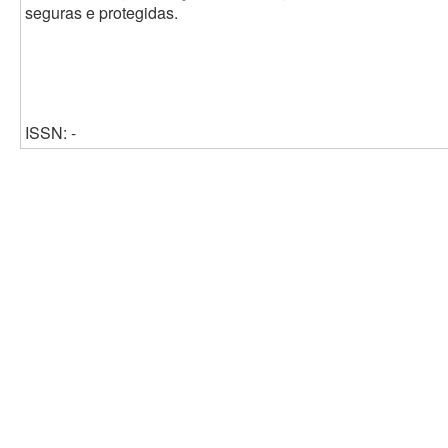
seguras e protegidas.
ISSN: -