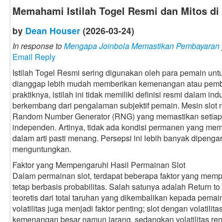
Memahami Istilah Togel Resmi dan Mitos di
by
Dean Houser
(2026-03-24)
In response to
Mengapa Joinbola Memastikan Pembayaran 
Email Reply
Istilah Togel Resmi sering digunakan oleh para pemain u
dianggap lebih mudah memberikan kemenangan atau pemba
praktiknya, istilah ini tidak memiliki definisi resmi dalam in
berkembang dari pengalaman subjektif pemain. Mesin slot
Random Number Generator (RNG) yang memastikan setiap p
independen. Artinya, tidak ada kondisi permanen yang me
dalam arti pasti menang. Persepsi ini lebih banyak dipenga
menguntungkan.
Faktor yang Mempengaruhi Hasil Permainan Slot
Dalam permainan slot, terdapat beberapa faktor yang mem
tetap berbasis probabilitas. Salah satunya adalah Return to
teoretis dari total taruhan yang dikembalikan kepada pemai
volatilitas juga menjadi faktor penting; slot dengan volatil
kemenangan besar namun jarang, sedangkan volatilitas r