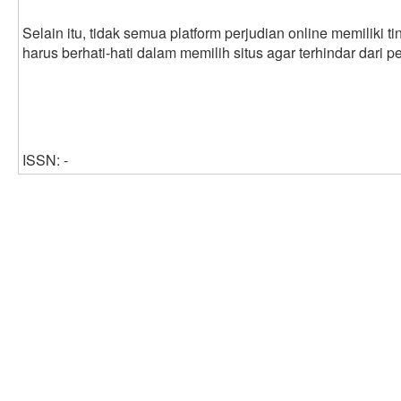
Selain itu, tidak semua platform perjudian online memiliki
harus berhati-hati dalam memilih situs agar terhindar dari 
ISSN: -