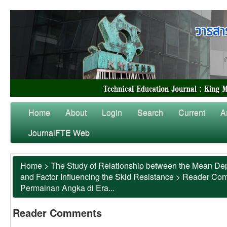
Home
About
Login
Search
Current
A
JournalFTE Web
Home
>
The Study of Relationship between the Mean Dep
and Factor Influencing the Skid Resistance
>
Reader Co
Permainan Angka di Era...
Reader Comments