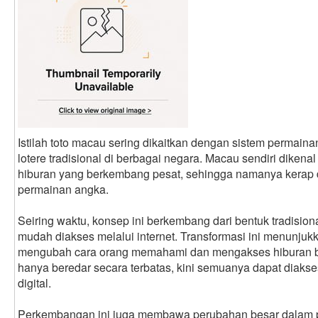
Istilah toto macau sering dikaitkan dengan sistem permainan
lotere tradisional di berbagai negara. Macau sendiri dikena
hiburan yang berkembang pesat, sehingga namanya kerap 
permainan angka.
Seiring waktu, konsep ini berkembang dari bentuk tradisiona
mudah diakses melalui internet. Transformasi ini menunjuk
mengubah cara orang memahami dan mengakses hiburan ber
hanya beredar secara terbatas, kini semuanya dapat diakse
digital.
Perkembangan ini juga membawa perubahan besar dalam p