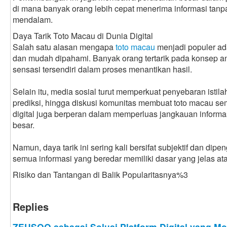
di mana banyak orang lebih cepat menerima informasi tanpa
mendalam.
Daya Tarik Toto Macau di Dunia Digital
Salah satu alasan mengapa
toto macau
menjadi populer ad
dan mudah dipahami. Banyak orang tertarik pada konsep a
sensasi tersendiri dalam proses menantikan hasil.
Selain itu, media sosial turut memperkuat penyebaran istilah
prediksi, hingga diskusi komunitas membuat toto macau sem
digital juga berperan dalam memperluas jangkauan informas
besar.
Namun, daya tarik ini sering kali bersifat subjektif dan dipe
semua informasi yang beredar memiliki dasar yang jelas atau
Risiko dan Tantangan di Balik Popularitasnya%3
Replies
ZEUSQQ sebagai Solusi Platform Digital yang M