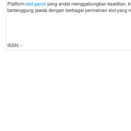
Platform
slot gacor
yang andal menggabungkan keadilan, tr
bertanggung jawab dengan berbagai permainan slot yang 
ISSN: -