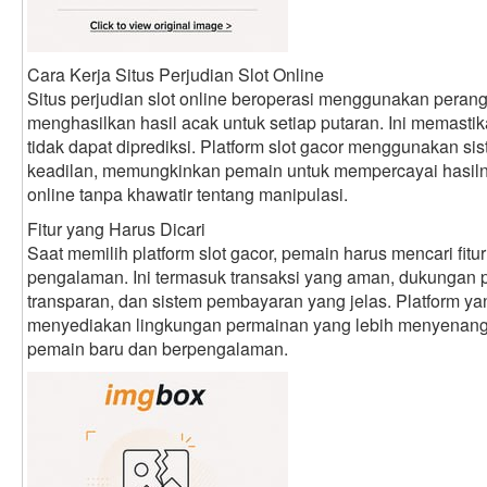
Cara Kerja Situs Perjudian Slot Online
Situs perjudian slot online beroperasi menggunakan peran
menghasilkan hasil acak untuk setiap putaran. Ini memasti
tidak dapat diprediksi. Platform slot gacor menggunakan sis
keadilan, memungkinkan pemain untuk mempercayai hasiln
online tanpa khawatir tentang manipulasi.
Fitur yang Harus Dicari
Saat memilih platform slot gacor, pemain harus mencari fi
pengalaman. Ini termasuk transaksi yang aman, dukungan 
transparan, dan sistem pembayaran yang jelas. Platform yang 
menyediakan lingkungan permainan yang lebih menyenang
pemain baru dan berpengalaman.