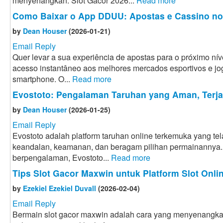
menyenangkan. Slot Gacor 2026...
Read more
Como Baixar o App DDUU: Apostas e Cassino no 
by
Dean Houser
(2026-01-21)
Email Reply
Quer levar a sua experiência de apostas para o próximo n
acesso instantâneo aos melhores mercados esportivos e jo
smartphone. O...
Read more
Evostoto: Pengalaman Taruhan yang Aman, Terj
by
Dean Houser
(2026-01-25)
Email Reply
Evostoto adalah platform taruhan online terkemuka yang t
keandalan, keamanan, dan beragam pilihan permainannya
berpengalaman, Evostoto...
Read more
Tips Slot Gacor Maxwin untuk Platform Slot Onli
by
Ezekiel Ezekiel Duvall
(2026-02-04)
Email Reply
Bermain slot gacor maxwin adalah cara yang menyenangkan 