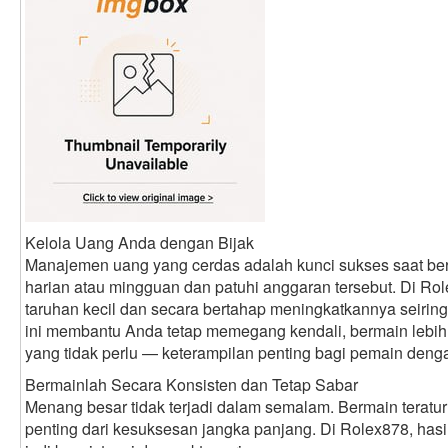
Kelola Uang Anda dengan Bijak
Manajemen uang yang cerdas adalah kunci sukses saat ber
harian atau mingguan dan patuhi anggaran tersebut. Di R
taruhan kecil dan secara bertahap meningkatkannya seirin
ini membantu Anda tetap memegang kendali, bermain lebih
yang tidak perlu — keterampilan penting bagi pemain denga
Bermainlah Secara Konsisten dan Tetap Sabar
Menang besar tidak terjadi dalam semalam. Bermain teratu
penting dari kesuksesan jangka panjang. Di Rolex878, hasil