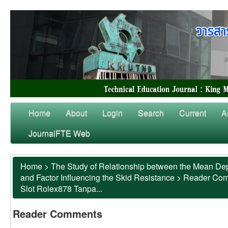
Home
About
Login
Search
Current
A
JournalFTE Web
Home
>
The Study of Relationship between the Mean Dep
and Factor Influencing the Skid Resistance
>
Reader Co
Slot Rolex878 Tanpa...
Reader Comments