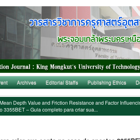
rent
Archives
Editorial Staffs
Publishing Ethics
D
Mean Depth Value and Friction Resistance and Factor Influenci
o 3355BET – Guia completo para criar sua...