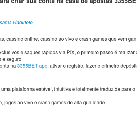
ra criar sua conta na casa de apostas 3355BE
sama Hadirtoto
s, cassino online, cassino ao vivo e crash games que vem ga
clusivos e saques rápidos via PIX, o primeiro passo é realizar 
 e seguro.
conta na
3355BET app
, ativar o registro, fazer o primeiro depósi
 plataforma estável, intuitiva e totalmente traduzida para o
o, jogos ao vivo e crash games de alta qualidade.