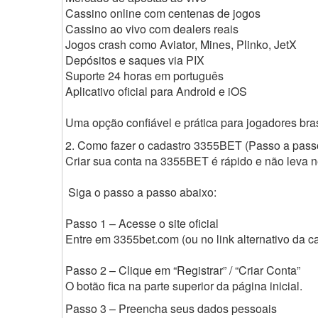
Cassino online com centenas de jogos
Cassino ao vivo com dealers reais
Jogos crash como Aviator, Mines, Plinko, JetX
Depósitos e saques via PIX
Suporte 24 horas em português
Aplicativo oficial para Android e iOS
Uma opção confiável e prática para jogadores bras
2. Como fazer o cadastro 3355BET (Passo a pass
Criar sua conta na 3355BET é rápido e não leva 
Siga o passo a passo abaixo:
Passo 1 – Acesse o site oficial
Entre em 3355bet.com (ou no link alternativo da c
Passo 2 – Clique em “Registrar” / “Criar Conta”
O botão fica na parte superior da página inicial.
Passo 3 – Preencha seus dados pessoais