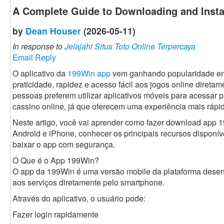
A Complete Guide to Downloading and Insta
by
Dean Houser
(2026-05-11)
In response to
Jelajahi Situs Toto Online Terpercaya
Email Reply
O aplicativo da
199Win app
vem ganhando popularidade en
praticidade, rapidez e acesso fácil aos jogos online diretam
pessoas preferem utilizar aplicativos móveis para acessar 
cassino online, já que oferecem uma experiência mais rápid
Neste artigo, você vai aprender como fazer download app 19
Android e iPhone, conhecer os principais recursos disponív
baixar o app com segurança.
O Que é o App 199Win?
O app da 199Win é uma versão mobile da plataforma desenv
aos serviços diretamente pelo smartphone.
Através do aplicativo, o usuário pode:
Fazer login rapidamente