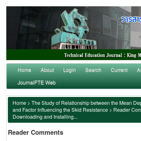
Home
About
Login
Search
Current
A
JournalFTE Web
Home
>
The Study of Relationship between the Mean Dep
and Factor Influencing the Skid Resistance
>
Reader Co
Downloading and Installing...
Reader Comments