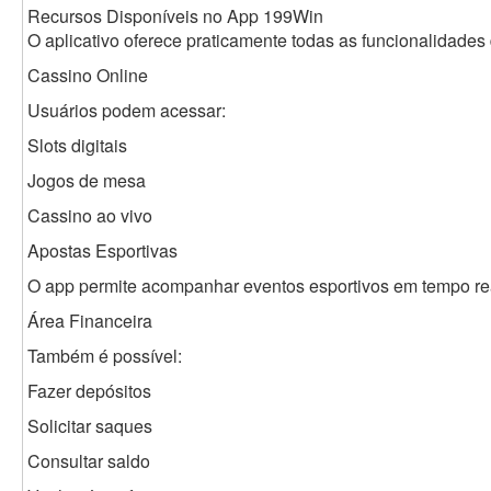
Recursos Disponíveis no App 199Win
O aplicativo oferece praticamente todas as funcionalidades
Cassino Online
Usuários podem acessar:
Slots digitais
Jogos de mesa
Cassino ao vivo
Apostas Esportivas
O app permite acompanhar eventos esportivos em tempo re
Área Financeira
Também é possível:
Fazer depósitos
Solicitar saques
Consultar saldo