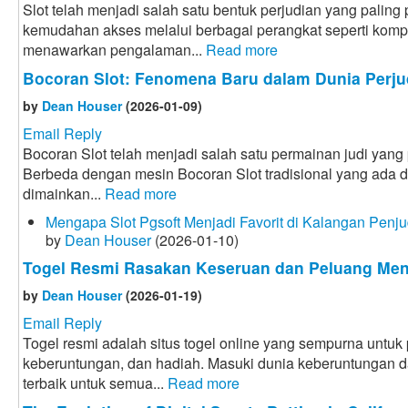
Slot telah menjadi salah satu bentuk perjudian yang paling p
kemudahan akses melalui berbagai perangkat seperti komp
menawarkan pengalaman...
Read more
Bocoran Slot: Fenomena Baru dalam Dunia Perju
by
Dean Houser
(2026-01-09)
Email Reply
Bocoran Slot telah menjadi salah satu permainan judi yang pa
Berbeda dengan mesin Bocoran Slot tradisional yang ada di 
dimainkan...
Read more
Mengapa Slot Pgsoft Menjadi Favorit di Kalangan Penju
by
Dean Houser
(2026-01-10)
Togel Resmi Rasakan Keseruan dan Peluang Me
by
Dean Houser
(2026-01-19)
Email Reply
Togel resmi adalah situs togel online yang sempurna untu
keberuntungan, dan hadiah. Masuki dunia keberuntungan da
terbaik untuk semua...
Read more