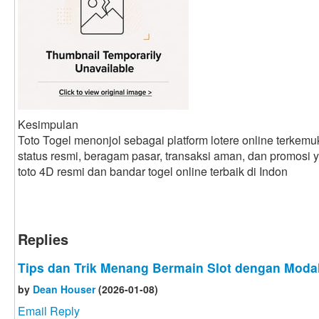
Kesimpulan
Toto Togel menonjol sebagai platform lotere online terke
status resmi, beragam pasar, transaksi aman, dan promosi
toto 4D resmi dan bandar togel online terbaik di Indon
Replies
Tips dan Trik Menang Bermain Slot dengan Modal
by
Dean Houser
(2026-01-08)
Email Reply