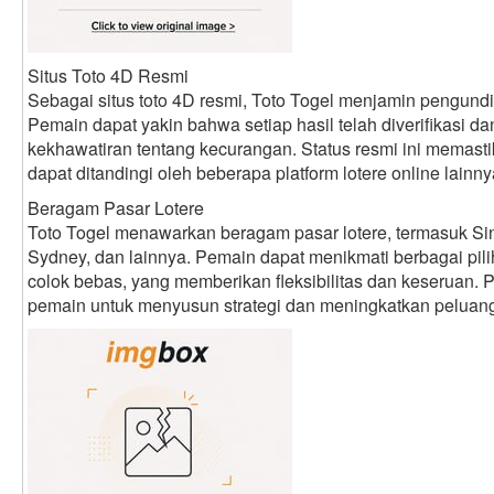
Situs Toto 4D Resmi
Sebagai situs toto 4D resmi, Toto Togel menjamin pengundia
Pemain dapat yakin bahwa setiap hasil telah diverifikasi 
kekhawatiran tentang kecurangan. Status resmi ini memastik
dapat ditandingi oleh beberapa platform lotere online lainny
Beragam Pasar Lotere
Toto Togel menawarkan beragam pasar lotere, termasuk Si
Sydney, dan lainnya. Pemain dapat menikmati berbagai pili
colok bebas, yang memberikan fleksibilitas dan keseruan
pemain untuk menyusun strategi dan meningkatkan peluan