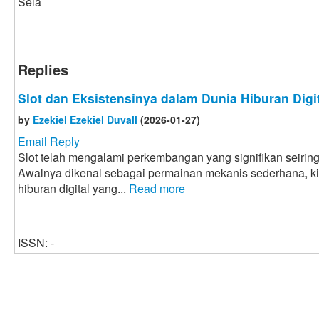
Sela
Replies
Slot dan Eksistensinya dalam Dunia Hiburan Digi
by
Ezekiel Ezekiel Duvall
(2026-01-27)
Email Reply
Slot telah mengalami perkembangan yang signifikan seiring
Awalnya dikenal sebagai permainan mekanis sederhana, kin
hiburan digital yang...
Read more
ISSN: -