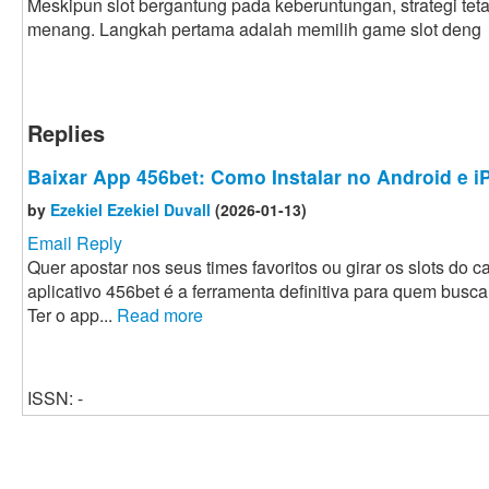
Meskipun slot bergantung pada keberuntungan, strategi te
menang. Langkah pertama adalah memilih game slot deng
Replies
Baixar App 456bet: Como Instalar no Android e i
by
Ezekiel Ezekiel Duvall
(2026-01-13)
Email Reply
Quer apostar nos seus times favoritos ou girar os slots do
aplicativo 456bet é a ferramenta definitiva para quem busca
Ter o app...
Read more
ISSN: -