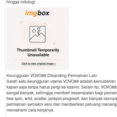
hingga mitologi.
Keunggulan VOVO88 Dibanding Permainan Lain
Salah satu keunggulan utama VOVO88 adalah kemudahan 
kapan saja tanpa harus pergi ke kasino. Selain itu, VOVO
sangat banyak, sehingga memberi kesempatan bagi pemain 
free spin, wild, scatter, jackpot progresif, dan banyak lainny
permainan semakin seru dan memberikan peluang menang y
memahami cara kerjanya.