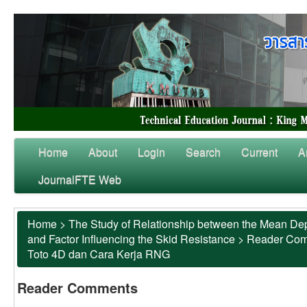
Home
About
Login
Search
Current
A
JournalFTE Web
Home
>
The Study of Relationship between the Mean Dep
and Factor Influencing the Skid Resistance
>
Reader Co
Toto 4D dan Cara Kerja RNG
Reader Comments