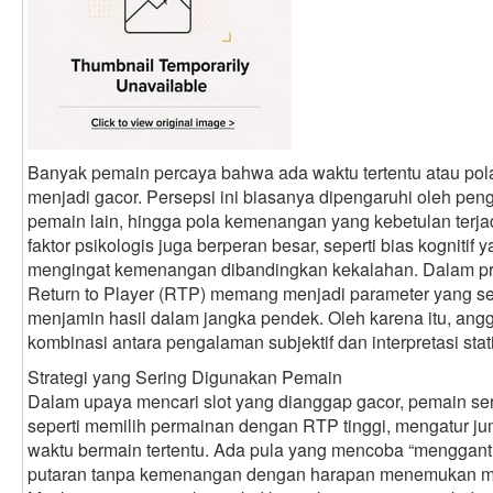
Banyak pemain percaya bahwa ada waktu tertentu atau pol
menjadi gacor. Persepsi ini biasanya dipengaruhi oleh peng
pemain lain, hingga pola kemenangan yang kebetulan terjad
faktor psikologis juga berperan besar, seperti bias kogniti
mengingat kemenangan dibandingkan kekalahan. Dalam prak
Return to Player (RTP) memang menjadi parameter yang seri
menjamin hasil dalam jangka pendek. Oleh karena itu, ang
kombinasi antara pengalaman subjektif dan interpretasi stati
Strategi yang Sering Digunakan Pemain
Dalam upaya mencari slot yang dianggap gacor, pemain se
seperti memilih permainan dengan RTP tinggi, mengatur j
waktu bermain tertentu. Ada pula yang mencoba “menggant
putaran tanpa kemenangan dengan harapan menemukan me