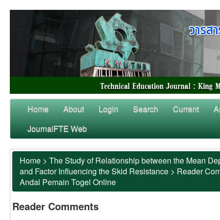
Home
About
Login
Search
Current
A
JournalFTE Web
Home
>
The Study of Relationship between the Mean Dep
and Factor Influencing the Skid Resistance
>
Reader Co
Andal Pemain Togel Online
Reader Comments