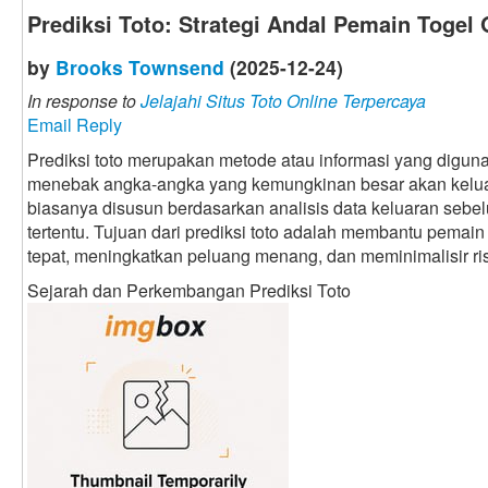
Prediksi Toto: Strategi Andal Pemain Togel 
by
Brooks Townsend
(2025-12-24)
In response to
Jelajahi Situs Toto Online Terpercaya
Email Reply
Prediksi toto merupakan metode atau informasi yang digun
menebak angka-angka yang kemungkinan besar akan keluar p
biasanya disusun berdasarkan analisis data keluaran sebelu
tertentu. Tujuan dari prediksi toto adalah membantu pemai
tepat, meningkatkan peluang menang, dan meminimalisir ris
Sejarah dan Perkembangan Prediksi Toto