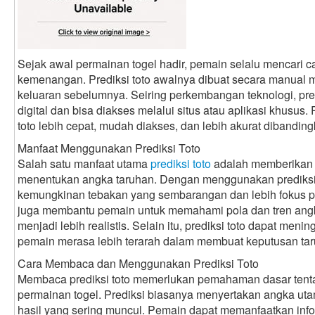
Sejak awal permainan togel hadir, pemain selalu mencari 
kemenangan. Prediksi toto awalnya dibuat secara manual 
keluaran sebelumnya. Seiring perkembangan teknologi, predi
digital dan bisa diakses melalui situs atau aplikasi khusu
toto lebih cepat, mudah diakses, dan lebih akurat dibanding
Manfaat Menggunakan Prediksi Toto
Salah satu manfaat utama
prediksi toto
adalah memberikan 
menentukan angka taruhan. Dengan menggunakan prediksi
kemungkinan tebakan yang sembarangan dan lebih fokus pada
juga membantu pemain untuk memahami pola dan tren an
menjadi lebih realistis. Selain itu, prediksi toto dapat me
pemain merasa lebih terarah dalam membuat keputusan tar
Cara Membaca dan Menggunakan Prediksi Toto
Membaca prediksi toto memerlukan pemahaman dasar tenta
permainan togel. Prediksi biasanya menyertakan angka ut
hasil yang sering muncul. Pemain dapat memanfaatkan info