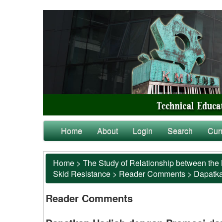
Home
About
Login
Search
Cur
Home
>
The Study of Relationship between the 
Skid Resistance
>
Reader Comments
>
Dapatka
Reader Comments