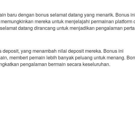
in baru dengan bonus selamat datang yang menarik. Bonus in
memungkinkan mereka untuk menjelajahi permainan platform 
 selamat datang dirancang untuk menjadikan pengalaman pert
 deposit, yang menambah nilai deposit mereka. Bonus ini
rmain, memberi pemain lebih banyak peluang untuk menang. Bo
ningkatkan pengalaman bermain secara keseluruhan.