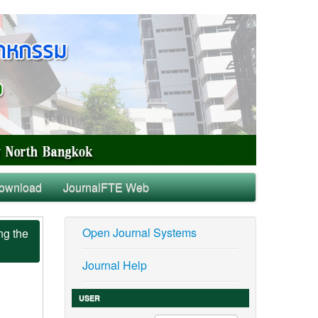
ownload
JournalFTE Web
Open Journal Systems
ng the
Journal Help
USER