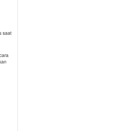
s saat
cara
kan