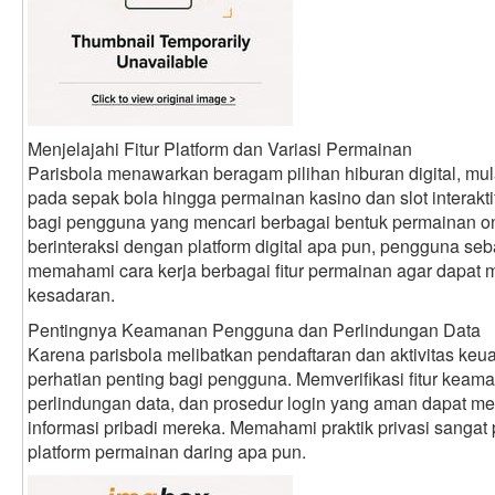
Menjelajahi Fitur Platform dan Variasi Permainan
Parisbola menawarkan beragam pilihan hiburan digital, mulai
pada sepak bola hingga permainan kasino dan slot interakti
bagi pengguna yang mencari berbagai bentuk permainan on
berinteraksi dengan platform digital apa pun, pengguna s
memahami cara kerja berbagai fitur permainan agar dapat
kesadaran.
Pentingnya Keamanan Pengguna dan Perlindungan Data
Karena parisbola melibatkan pendaftaran dan aktivitas keu
perhatian penting bagi pengguna. Memverifikasi fitur keama
perlindungan data, dan prosedur login yang aman dapat 
informasi pribadi mereka. Memahami praktik privasi sangat 
platform permainan daring apa pun.