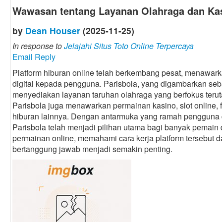
Wawasan tentang Layanan Olahraga dan Kas
by
Dean Houser
(2025-11-25)
In response to
Jelajahi Situs Toto Online Terpercaya
Email Reply
Platform hiburan online telah berkembang pesat, menawarka
digital kepada pengguna. Parisbola, yang digambarkan seba
menyediakan layanan taruhan olahraga yang berfokus teruta
Parisbola juga menawarkan permainan kasino, slot online, f
hiburan lainnya. Dengan antarmuka yang ramah pengguna
Parisbola telah menjadi pilihan utama bagi banyak pemain
permainan online, memahami cara kerja platform tersebut 
bertanggung jawab menjadi semakin penting.