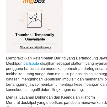
Mempraktikkan Keterlibatan Daring yang Bertanggung Jaw
Meskipun
parisbola
disajikan sebagai platform yang nyama
pengguna harus selalu mendekati permainan daring secara 
melibatkan uang sungguhan memiliki potensi risiko, sehin
batasan, menghindari keputusan impulsif, dan memahami bat
bertanggung jawab membantu menjaga keseimbangan dan
konsekuensi negatif dalam lingkungan daring.
Menilai Layanan Dukungan dan Keandalan Platform
Menurut deskripsi yang diberikan, parisbola menawarkan 