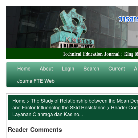
Home
About
Login
Search
Current
A
JournalFTE Web
Home
>
The Study of Relationship between the Mean Dep
and Factor Influencing the Skid Resistance
>
Reader Co
Layanan Olahraga dan Kasino...
Reader Comments