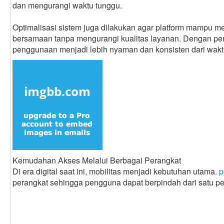
dan mengurangi waktu tunggu.
Optimalisasi sistem juga dilakukan agar platform mampu 
bersamaan tanpa mengurangi kualitas layanan. Dengan pe
penggunaan menjadi lebih nyaman dan konsisten dari wakt
Kemudahan Akses Melalui Berbagai Perangkat
Di era digital saat ini, mobilitas menjadi kebutuhan utama.
p
perangkat sehingga pengguna dapat berpindah dari satu pe