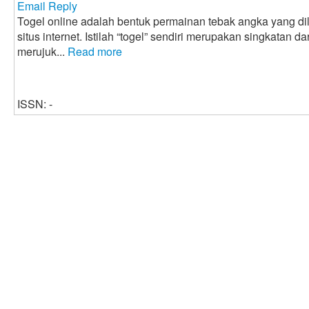
Email Reply
Togel online adalah bentuk permainan tebak angka yang dila
situs internet. Istilah “togel” sendiri merupakan singkatan d
merujuk...
Read more
ISSN: -