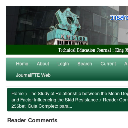
Home
About
Login
Search
Current
A
JournalFTE Web
Home
>
The Study of Relationship between the Mean Dep
and Factor Influencing the Skid Resistance
>
Reader Co
255bet: Guia Completo para...
Reader Comments