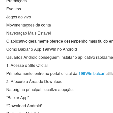
Promoções
Eventos
Jogos ao vivo
Movimentações da conta
Navegação Mais Estável
O aplicativo geralmente oferece desempenho mais fluido 
Como Baixar o App 199Win no Android
Usuários Android conseguem instalar o aplicativo rapidam
1. Acesse o Site Oficial
Primeiramente, entre no portal oficial da
199Win baixar
util
2. Procure a Área de Download
Na página principal, localize a opção:
“Baixar App”
“Download Android”