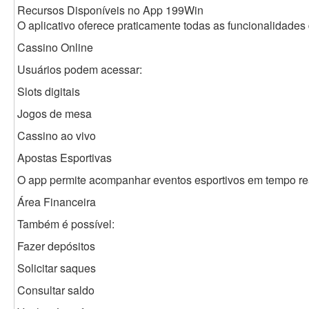
Recursos Disponíveis no App 199Win
O aplicativo oferece praticamente todas as funcionalidades
Cassino Online
Usuários podem acessar:
Slots digitais
Jogos de mesa
Cassino ao vivo
Apostas Esportivas
O app permite acompanhar eventos esportivos em tempo re
Área Financeira
Também é possível:
Fazer depósitos
Solicitar saques
Consultar saldo