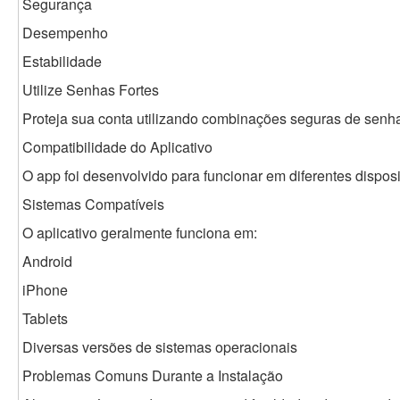
Segurança
Desempenho
Estabilidade
Utilize Senhas Fortes
Proteja sua conta utilizando combinações seguras de senh
Compatibilidade do Aplicativo
O app foi desenvolvido para funcionar em diferentes disposi
Sistemas Compatíveis
O aplicativo geralmente funciona em:
Android
iPhone
Tablets
Diversas versões de sistemas operacionais
Problemas Comuns Durante a Instalação