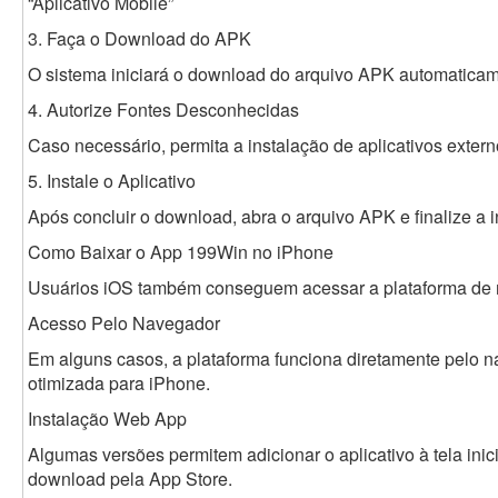
“Aplicativo Mobile”
3. Faça o Download do APK
O sistema iniciará o download do arquivo APK automaticam
4. Autorize Fontes Desconhecidas
Caso necessário, permita a instalação de aplicativos exter
5. Instale o Aplicativo
Após concluir o download, abra o arquivo APK e finalize a i
Como Baixar o App 199Win no iPhone
Usuários iOS também conseguem acessar a plataforma de m
Acesso Pelo Navegador
Em alguns casos, a plataforma funciona diretamente pelo n
otimizada para iPhone.
Instalação Web App
Algumas versões permitem adicionar o aplicativo à tela in
download pela App Store.