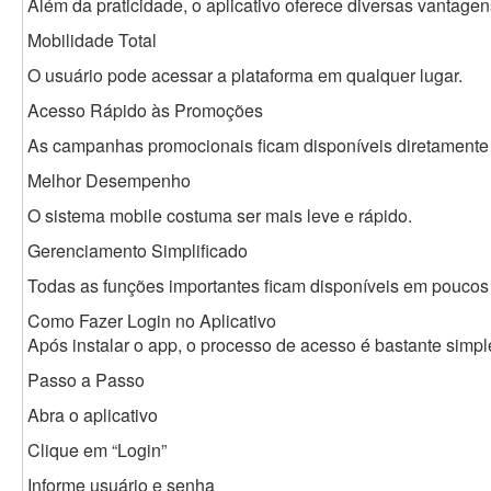
Além da praticidade, o aplicativo oferece diversas vantagen
Mobilidade Total
O usuário pode acessar a plataforma em qualquer lugar.
Acesso Rápido às Promoções
As campanhas promocionais ficam disponíveis diretamente n
Melhor Desempenho
O sistema mobile costuma ser mais leve e rápido.
Gerenciamento Simplificado
Todas as funções importantes ficam disponíveis em poucos 
Como Fazer Login no Aplicativo
Após instalar o app, o processo de acesso é bastante simpl
Passo a Passo
Abra o aplicativo
Clique em “Login”
Informe usuário e senha