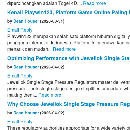
diperbincangkan adalah Togel 4D,...
Read more
Kenali Playwin123, Platform Game Online Paling
by
Dean Houser
(2026-03-31)
Email Reply
Playwin123 merupakan salah satu platform hiburan digital 
pengguna internet di Indonesia. Platform ini menawarkan b
menarik dan mudah...
Read more
Optimizing Performance with Jewellok Single St
by
Dean Houser
(2026-04-02)
Email Reply
Jewellok Single Stage Pressure Regulators master deliverin
pressure. Their single-stage design simplifies procedure wh
making them...
Read more
Why Choose Jewellok Single Stage Pressure Reg
by
Dean Houser
(2026-04-02)
Email Reply
These regulatory authorities appropriate for a wide variety o