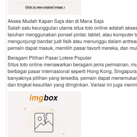
Akses Mudah Kapan Saja dan di Mana Saja
Salah satu keunggulan utama situs toto online adalah aks
taruhan menggunakan ponsel pintar, tablet, atau komputer 
mengunjungi bandar judi fisik atau menunggu dalam antrea
pemain dapat masuk, memilih pasar favorit mereka, dan mula
Beragam Pilihan Pasar Lotere Populer
Situs toto online menawarkan beragam jenis permainan, mu
berbagai pasar internasional seperti Hong Kong, Singapur
banyaknya pilihan yang tersedia, pemain dapat menemukan 
dan tingkat kesulitan yang diinginkan. Variasi ini juga me