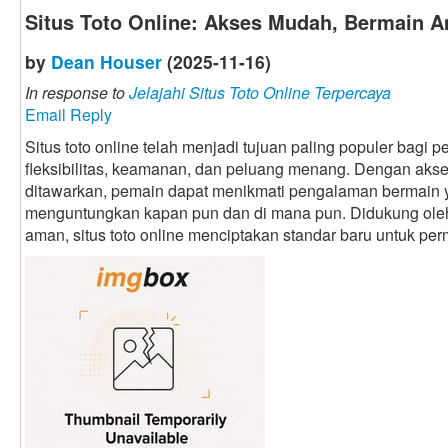
Situs Toto Online: Akses Mudah, Bermain
by
Dean Houser
(2025-11-16)
In response to
Jelajahi Situs Toto Online Terpercaya
Email Reply
Situs toto online telah menjadi tujuan paling populer bagi 
fleksibilitas, keamanan, dan peluang menang. Dengan aks
ditawarkan, pemain dapat menikmati pengalaman bermai
menguntungkan kapan pun dan di mana pun. Didukung oleh
aman, situs toto online menciptakan standar baru untuk perma