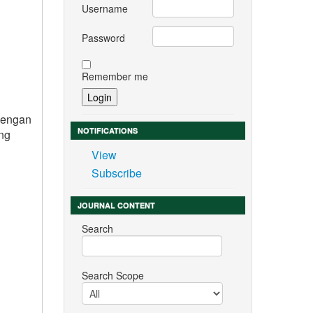
Username
Password
Remember me
Dengan
NOTIFICATIONS
ng
View
Subscribe
JOURNAL CONTENT
Search
Search Scope