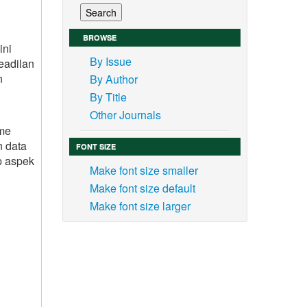
BROWSE
ini
By Issue
eadilan
n
By Author
By Title
Other Journals
ime
n data
FONT SIZE
p aspek
Make font size smaller
Make font size default
Make font size larger