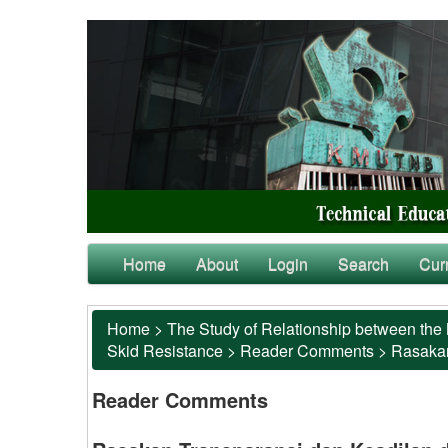
Home
About
Login
Search
Cur
Home
>
The Study of Relationship between the 
Skid Resistance
>
Reader Comments
>
Rasakan
Reader Comments