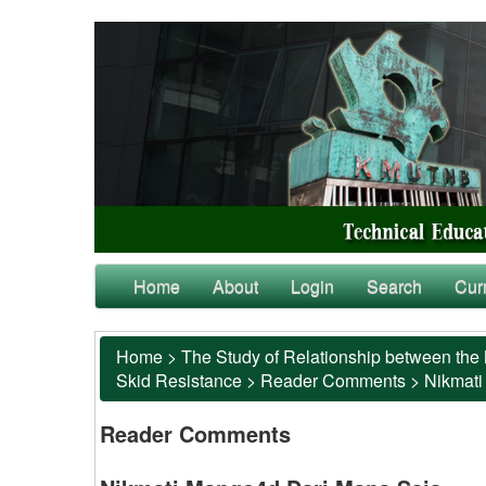
Home
About
Login
Search
Cur
Home
>
The Study of Relationship between the 
Skid Resistance
>
Reader Comments
>
Nikmati
Reader Comments