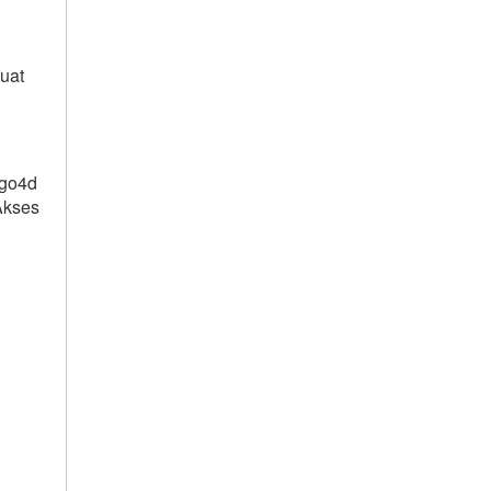
uat
ngo4d
Akses