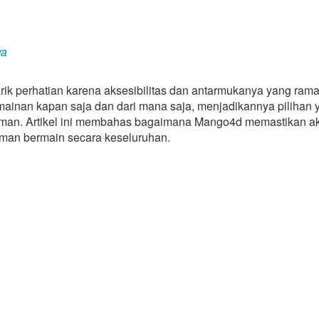
ya
rik perhatian karena aksesibilitas dan antarmukanya yang ram
ainan kapan saja dan dari mana saja, menjadikannya pilihan 
aman. Artikel ini membahas bagaimana Mango4d memastikan a
man bermain secara keseluruhan.