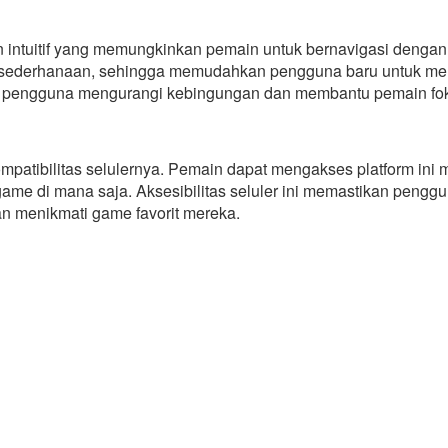
intuitif yang memungkinkan pemain untuk bernavigasi denga
 kesederhanaan, sehingga memudahkan pengguna baru untuk 
mah pengguna mengurangi kebingungan dan membantu pemain fo
mpatibilitas selulernya. Pemain dapat mengakses platform ini m
ame di mana saja. Aksesibilitas seluler ini memastikan penggu
n menikmati game favorit mereka.