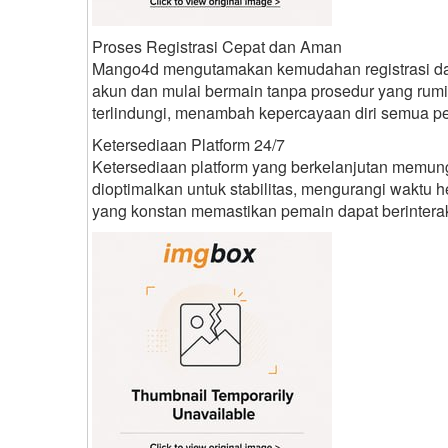
Proses Registrasi Cepat dan Aman
Mango4d mengutamakan kemudahan registrasi da
akun dan mulai bermain tanpa prosedur yang rumi
terlindungi, menambah kepercayaan diri semua p
Ketersediaan Platform 24/7
Ketersediaan platform yang berkelanjutan memu
dioptimalkan untuk stabilitas, mengurangi waktu
yang konstan memastikan pemain dapat berintera