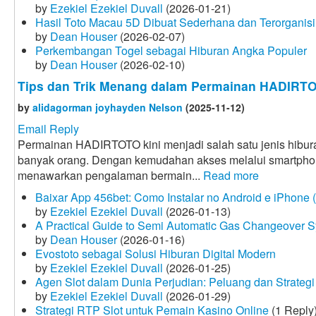
by
Ezekiel Ezekiel Duvall
(2026-01-21)
Hasil Toto Macau 5D Dibuat Sederhana dan Terorganisi
by
Dean Houser
(2026-02-07)
Perkembangan Togel sebagai Hiburan Angka Populer
by
Dean Houser
(2026-02-10)
Tips dan Trik Menang dalam Permainan HADIRT
by
alidagorman joyhayden Nelson
(2025-11-12)
Email Reply
Permainan HADIRTOTO kini menjadi salah satu jenis hiburan
banyak orang. Dengan kemudahan akses melalui smartph
menawarkan pengalaman bermain...
Read more
Baixar App 456bet: Como Instalar no Android e iPhone 
by
Ezekiel Ezekiel Duvall
(2026-01-13)
A Practical Guide to Semi Automatic Gas Changeover 
by
Dean Houser
(2026-01-16)
Evostoto sebagai Solusi Hiburan Digital Modern
by
Ezekiel Ezekiel Duvall
(2026-01-25)
Agen Slot dalam Dunia Perjudian: Peluang dan Strategi
by
Ezekiel Ezekiel Duvall
(2026-01-29)
Strategi RTP Slot untuk Pemain Kasino Online
(1 Reply