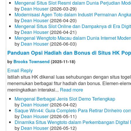
Mengenal Situs Slot Resmi dalam Dunia Perjudian Mod
by
Dean Houser
(2026-03-29)
Modernisasi Agen Toto dalam Industri Permainan Angk
by
Dean Houser
(2026-04-20)
Mengenal Situs Slot Online dan Dampaknya di Era Digit
by
Dean Houser
(2026-04-21)
Mengenal Wengtoto Macau dalam Dunia Internet Moder
by
Dean Houser
(2026-06-03)
Panduan Opsi Hadiah dan Bonus di Situs HK Pop
by
Brooks Townsend
(2025-11-18)
Email Reply
Istilah situs HK dikenal luas sehubungan dengan situs toge
menemukan berbagai fitur hadiah dan bonus. Elemen-eleme
meningkatkan interaksi...
Read more
Mengenal Berbagai Jenis Slot Demo Terlengkap
by
Dean Houser
(2026-04-02)
Saque Win44: Guia Completo Para Retirar Dinheiro co
by
Dean Houser
(2026-05-11)
Dinamika Situs Wengtoto dalam Perkembangan Digital
by
Dean Houser
(2026-05-12)