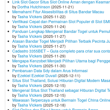
Link Slot Gacor Situs Slot Online Aman dengan Keama
by
Dortha Hutchinson
(2025-11-21)
Memahami Fitur Aksesibilitas di Situs Bandar Macau
by
Tasha Vickers
(2025-11-22)
Verifikasi Cepat dan Permainan Slot Populer di Slot S
by
Tasha Vickers
(2025-11-24)
Panduan Lengkap Mengenal Bandar Togel untuk Pemu
by
Tasha Vickers
(2025-11-27)
Alasan Bandar Togel Menjadi Pilihan Terbaik Pecinta J
by
Tasha Vickers
(2025-11-27)
Cadastro 3355BET – Guia completo para criar sua con
by
Tasha Vickers
(2025-11-29)
Mengapa Kenzobet Menjadi Pilihan Utama bagi Pengge
by
Tasha Vickers
(2025-11-30)
Pembaruan Data Sdy dalam Arus Informasi
by
Ezekiel Ezekiel Duvall
(2025-12-11)
Situs Slot Thailand, Solusi Hiburan Digital Modern Masa
by
Tasha Vickers
(2025-12-15)
Mengenal Situs Slot Thailand sebagai Hiburan Digital T
by
Tasha Vickers
(2025-12-15)
Wawasan Terpercaya untuk Bermain Togel China Onlin
by
Tasha Vickers
(2025-12-18)
Slot Online dan Fitur Utama untuk Bermain Aman