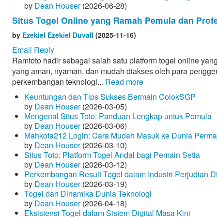
by
Dean Houser
(2026-06-28)
Situs Togel Online yang Ramah Pemula dan Profe
by
Ezekiel Ezekiel Duvall
(2025-11-16)
Email Reply
Ramtoto hadir sebagai salah satu platform togel online 
yang aman, nyaman, dan mudah diakses oleh para penggem
perkembangan teknologi...
Read more
Keuntungan dan Tips Sukses Bermain ColokSGP
by
Dean Houser
(2026-03-05)
Mengenal Situs Toto: Panduan Lengkap untuk Pemula
by
Dean Houser
(2026-03-06)
Mahkota212 Login: Cara Mudah Masuk ke Dunia Perma
by
Dean Houser
(2026-03-10)
Situs Toto: Platform Togel Andal bagi Pemain Setia
by
Dean Houser
(2026-03-12)
Perkembangan Result Togel dalam Industri Perjudian Di
by
Dean Houser
(2026-03-19)
Togel dan Dinamika Dunia Teknologi
by
Dean Houser
(2026-04-18)
Eksistensi Togel dalam Sistem Digital Masa Kini