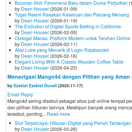
Bocoran Slot: Fenomena Baru dalam Dunia Perjudian
(
by
Dean Houser
(2026-01-09)
Togel Resmi Rasakan Keseruan dan Peluang Menang
by
Dean Houser
(2026-01-19)
The Evolution of Digital Sports Betting in California
by
Dean Houser
(2026-02-05)
Olxtogel Macau: Platform Modern untuk Taruhan Online
by
Dean Houser
(2026-02-11)
Aksi Lotre yang Menarik di Login Rajabandot
by
Dean Houser
(2026-02-16)
Elegant Living With A Classic Wooden Coffee Table
by
Dean Houser
(2026-04-23)
Menavigasi Mango4d dengan Pilihan yang Aman 
by
Ezekiel Ezekiel Duvall
(2025-11-17)
Email Reply
Mango4d sering disebut sebagai situs judi online tempat p
dan pilihan hiburan lainnya. Meskipun banyak orang mencar
tersebut, penting...
Read more
Slot Terpercaya: Hiburan Digital yang Penuh Tantangan
by
Dean Houser
(2026-03-26)