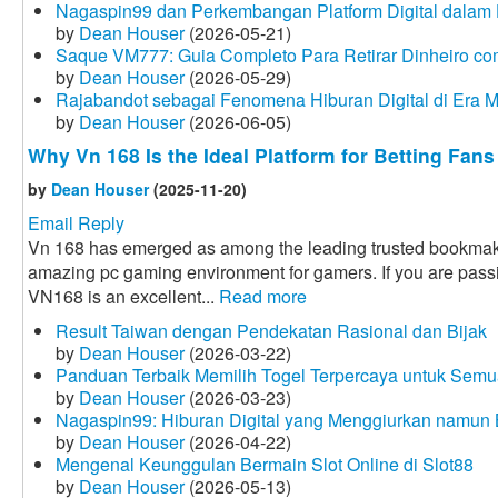
Nagaspin99 dan Perkembangan Platform Digital dalam 
by
Dean Houser
(2026-05-21)
Saque VM777: Guia Completo Para Retirar Dinheiro c
by
Dean Houser
(2026-05-29)
Rajabandot sebagai Fenomena Hiburan Digital di Era 
by
Dean Houser
(2026-06-05)
Why Vn 168 Is the Ideal Platform for Betting Fans
by
Dean Houser
(2025-11-20)
Email Reply
Vn 168 has emerged as among the leading trusted bookmakers
amazing pc gaming environment for gamers. If you are passi
VN168 is an excellent...
Read more
Result Taiwan dengan Pendekatan Rasional dan Bijak
by
Dean Houser
(2026-03-22)
Panduan Terbaik Memilih Togel Terpercaya untuk Sem
by
Dean Houser
(2026-03-23)
Nagaspin99: Hiburan Digital yang Menggiurkan namun 
by
Dean Houser
(2026-04-22)
Mengenal Keunggulan Bermain Slot Online di Slot88
by
Dean Houser
(2026-05-13)