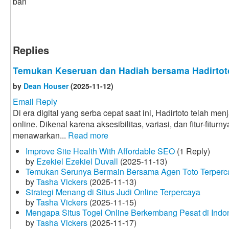
ban
Replies
Temukan Keseruan dan Hadiah bersama Hadirtot
by
Dean Houser
(2025-11-12)
Email Reply
Di era digital yang serba cepat saat ini, Hadirtoto telah m
online. Dikenal karena aksesibilitas, variasi, dan fitur-fit
menawarkan...
Read more
Improve Site Health With Affordable SEO
(1 Reply)
by
Ezekiel Ezekiel Duvall
(2025-11-13)
Temukan Serunya Bermain Bersama Agen Toto Terperc
by
Tasha Vickers
(2025-11-13)
Strategi Menang di Situs Judi Online Terpercaya
by
Tasha Vickers
(2025-11-15)
Mengapa Situs Togel Online Berkembang Pesat di Indo
by
Tasha Vickers
(2025-11-17)