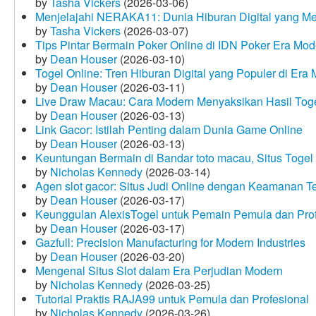
by
Tasha Vickers
(2026-03-06)
Menjelajahi NERAKA11: Dunia Hiburan Digital yang Me
by
Tasha Vickers
(2026-03-07)
Tips Pintar Bermain Poker Online di IDN Poker Era Mod
by
Dean Houser
(2026-03-10)
Togel Online: Tren Hiburan Digital yang Populer di Era
by
Dean Houser
(2026-03-11)
Live Draw Macau: Cara Modern Menyaksikan Hasil Tog
by
Dean Houser
(2026-03-13)
Link Gacor: Istilah Penting dalam Dunia Game Online
by
Dean Houser
(2026-03-13)
Keuntungan Bermain di Bandar toto macau, Situs Togel 
by
Nicholas Kennedy
(2026-03-14)
Agen slot gacor: Situs Judi Online dengan Keamanan T
by
Dean Houser
(2026-03-17)
Keunggulan AlexisTogel untuk Pemain Pemula dan Prof
by
Dean Houser
(2026-03-17)
Gazfull: Precision Manufacturing for Modern Industries
by
Dean Houser
(2026-03-20)
Mengenal Situs Slot dalam Era Perjudian Modern
by
Nicholas Kennedy
(2026-03-25)
Tutorial Praktis RAJA99 untuk Pemula dan Profesional
by
Nicholas Kennedy
(2026-03-26)