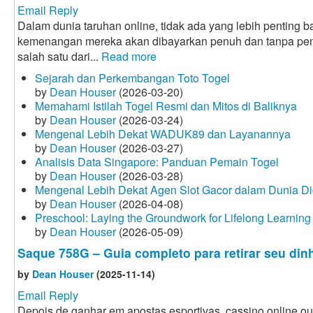
Email Reply
Dalam dunia taruhan online, tidak ada yang lebih penting 
kemenangan mereka akan dibayarkan penuh dan tanpa pen
salah satu dari...
Read more
Sejarah dan Perkembangan Toto Togel
by
Dean Houser
(2026-03-20)
Memahami Istilah Togel Resmi dan Mitos di Baliknya
by
Dean Houser
(2026-03-24)
Mengenal Lebih Dekat WADUK89 dan Layanannya
by
Dean Houser
(2026-03-27)
Analisis Data Singapore: Panduan Pemain Togel
by
Dean Houser
(2026-03-28)
Mengenal Lebih Dekat Agen Slot Gacor dalam Dunia Dig
by
Dean Houser
(2026-04-08)
Preschool: Laying the Groundwork for Lifelong Learnin
by
Dean Houser
(2026-05-09)
Saque 758G – Guia completo para retirar seu din
by
Dean Houser
(2025-11-14)
Email Reply
Depois de ganhar em apostas esportivas, cassino online o