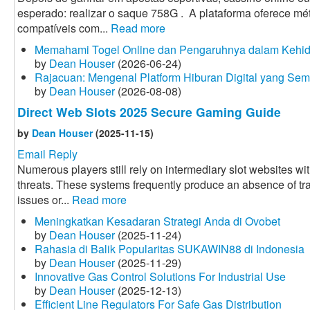
esperado: realizar o saque 758G . A plataforma oferece mé
compatíveis com...
Read more
Memahami Togel Online dan Pengaruhnya dalam Kehi
by
Dean Houser
(2026-06-24)
Rajacuan: Mengenal Platform Hiburan Digital yang Sem
by
Dean Houser
(2026-08-08)
Direct Web Slots 2025 Secure Gaming Guide
by
Dean Houser
(2025-11-15)
Email Reply
Numerous players still rely on intermediary slot websites w
threats. These systems frequently produce an absence of tra
issues or...
Read more
Meningkatkan Kesadaran Strategi Anda di Ovobet
by
Dean Houser
(2025-11-24)
Rahasia di Balik Popularitas SUKAWIN88 di Indonesia
by
Dean Houser
(2025-11-29)
Innovative Gas Control Solutions For Industrial Use
by
Dean Houser
(2025-12-13)
Efficient Line Regulators For Safe Gas Distribution