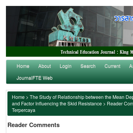
Home
About
Login
Search
Current
A
JournalFTE Web
Home
>
The Study of Relationship between the Mean Dep
and Factor Influencing the Skid Resistance
>
Reader Co
Terpercaya
Reader Comments